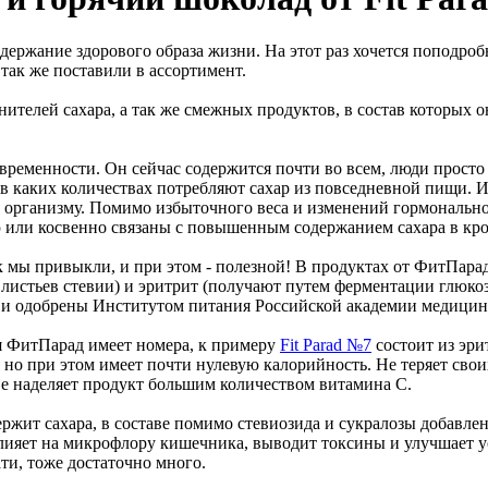
ержание здорового образа жизни. На этот раз хочется поподроб
 так же поставили в ассортимент.
ителей сахара, а так же смежных продуктов, в состав которых о
ременности. Он сейчас содержится почти во всем, люди просто 
 в каких количествах потребляют сахар из повседневной пищи. 
у организму. Помимо избыточного веса и изменений гормональн
ю или косвенно связаны с повышенным содержанием сахара в кр
ак мы привыкли, и при этом - полезной! В продуктах от ФитПара
 листьев стевии) и эритрит (получают путем ферментации глюко
 и одобрены Институтом питания Российской академии медицин
я ФитПарад имеет номера, к примеру
Fit Parad №7
состоит из эри
з, но при этом имеет почти нулевую калорийность. Не теряет сво
ве наделяет продукт большим количеством витамина С.
ержит сахара, в составе помимо стевиозида и сукралозы добавле
влияет на микрофлору кишечника, выводит токсины и улучшает 
ти, тоже достаточно много.