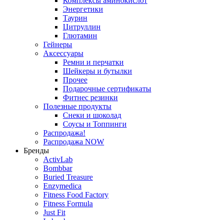
Комплексы аминокислот
Энергетики
Таурин
Цитруллин
Глютамин
Гейнеры
Аксессуары
Ремни и перчатки
Шейкеры и бутылки
Прочее
Подарочные сертификаты
Фитнес резинки
Полезные продукты
Снеки и шоколад
Соусы и Топпинги
Распродажа!
Распродажа NOW
Бренды
ActivLab
Bombbar
Buried Treasure
Enzymedica
Fitness Food Factory
Fitness Formula
Just Fit