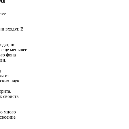
нее
ни входят. В
едят, не
И еще меньшее
ого фона
ови.
д
зы из
ских наук.
трита,
их свойств
но много
усвоение