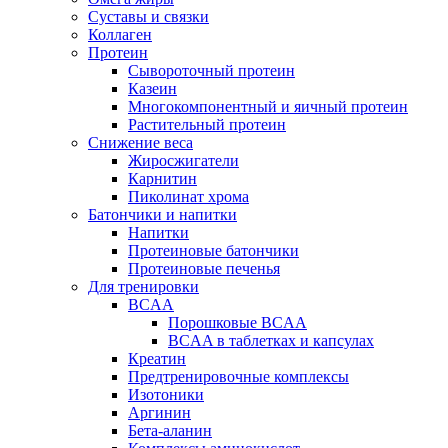
Суставы и связки
Коллаген
Протеин
Сывороточный протеин
Казеин
Многокомпонентный и яичный протеин
Растительный протеин
Снижение веса
Жиросжигатели
Карнитин
Пиколинат хрома
Батончики и напитки
Напитки
Протеиновые батончики
Протеиновые печенья
Для тренировки
BCAA
Порошковые BCAA
BCAA в таблетках и капсулах
Креатин
Предтренировочные комплексы
Изотоники
Аргинин
Бета-аланин