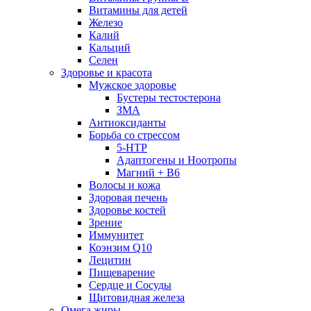
Витамины для детей
Железо
Калий
Кальций
Селен
Здоровье и красота
Мужское здоровье
Бустеры тестостерона
ЗМА
Антиоксиданты
Борьба со стрессом
5-HTP
Адаптогены и Ноотропы
Магний + В6
Волосы и кожа
Здоровая печень
Здоровье костей
Зрение
Иммунитет
Коэнзим Q10
Лецитин
Пищеварение
Сердце и Сосуды
Щитовидная железа
Омега жиры