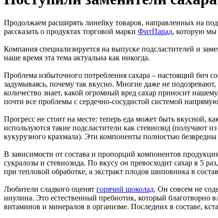
Продолжаем расширять линейку товаров, направленных на подд
рассказать о продуктах торговой марки
ФитПарад
, которую мы
Компания специализируется на выпуске подсластителей и замен
наше время эта тема актуальна как никогда.
Проблема избыточного потребления сахара – настоящий бич сов
задумываясь, почему так вкусно. Многие даже не подозревают,
количество знает, какой огромный вред сахар приносит нашем
почти все проблемы с сердечно-сосудистой системой напряму
Прогресс не стоит на месте: теперь еда может быть вкусной, к
используются такие подсластители как стевиозид (получают из
кукурузного крахмала). Эти компоненты полностью безвредны
В зависимости от состава и пропорций компонентов продукци
сукралозы и стевиозида. По вкусу он превосходит сахар в 5 ра
при тепловой обработке, а экстракт плодов шиповника в соста
Любители сладкого оценят
горячий шоколад
. Он совсем не сод
инулина. Это естественный пребиотик, который благотворно 
витаминов и минералов в организме. Последних в составе, кста