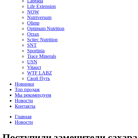
Labrada
Life Extension
NOW
Nutriversum
Olimp
Optimum Nutrition
Orzax
Scitec Nutrition
SNT
Sportinia
Trace Minerals
USN
Vitauct
WTF LABZ
Свой Путь
Новинки
Топ продаж
Мы рекомендуем
Новости
Контакты
Главная
Новости
Поступили заменители сахара 