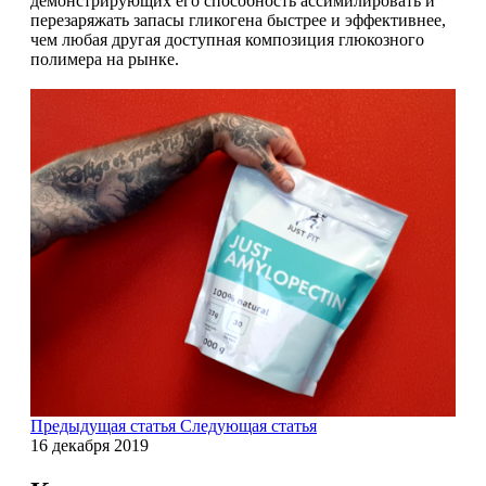
демонстрирующих его способность ассимилировать и
НАЗАД
Trace Minerals
перезаряжать запасы гликогена быстрее и эффективнее,
чем любая другая доступная композиция глюкозного
Мужское здоровье
полимера на рынке.
USN
НАЗАД
Vitauct
Бустеры тестостерона
WTF LABZ
ЗМА
Свой Путь
Антиоксиданты
Борьба со стрессом
НАЗАД
5-HTP
Предыдущая статья
Следующая статья
16 декабря 2019
Адаптогены и Ноотропы