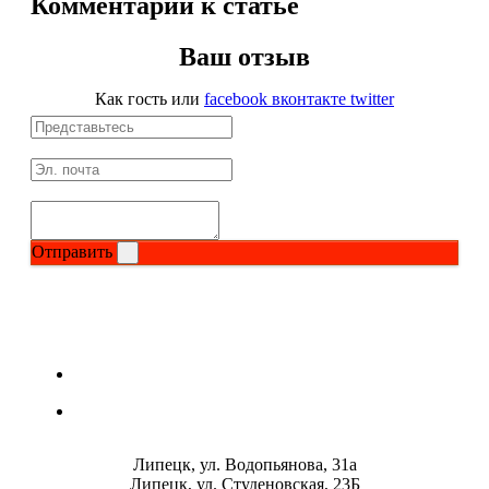
Комментарии к статье
Магний + В6
Ваш отзыв
Волосы и кожа
Как гость
или
facebook
вконтакте
twitter
Здоровая печень
Здоровье костей
Зрение
Отправить
Иммунитет
Коэнзим Q10
Лецитин
Пищеварение
Липецк, ул. Водопьянова, 31а
Липецк, ул. Студеновская, 23Б
Сердце и Сосуды