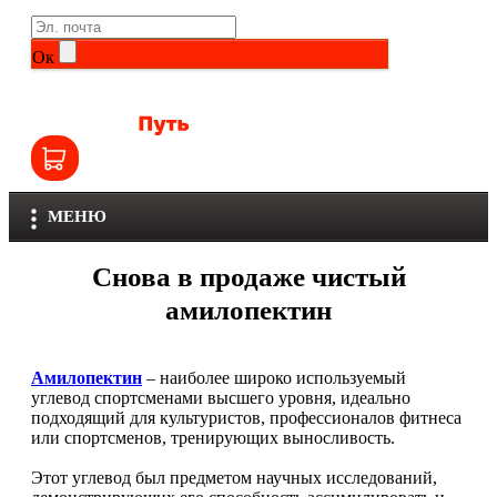
Life Extension
Общие комплексы
Ок
NOW
Другие витамины и минералы
Nutriversum
Витамины группы B
Olimp
Витамины для детей
МЕНЮ
Optimum Nutrition
Железо
Снова в продаже чистый
Orzax
Калий
амилопектин
Scitec Nutrition
Кальций
Амилопектин
– наиболее широко используемый
SNT
углевод спортсменами высшего уровня, идеально
Селен
подходящий для культуристов, профессионалов фитнеса
или спортсменов, тренирующих выносливость.
Здоровье и красота
Sportinia
Этот углевод был предметом научных исследований,