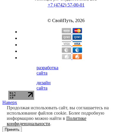
+7 (4742) 57-00-01
Щитовидная железа
© СвойПуть, 2026
Омега жиры
Суставы и связки
Коллаген
разработка
Протеин
сайта
дизайн
НАЗАД
сайта
Сывороточный протеин
Наверх
Продолжая использовать сайт, вы соглашаетесь на
Казеин
использование файлов cookie. Более подробную
информацию можно найти в
Политике
конфиденциальности
.
Многокомпонентный и яичный протеин
Принять