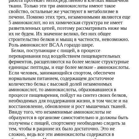
работа протекает непосредственно в клетках мышечной
НАЗАД
Trace Minerals
ткани. Только эти три аминокислоты имеют такое
свойство, остальные же участвуют в метаболизме в
Мужское здоровье
печени. Помимо этих трех, незаменимыми являются еще
USN
5 аминокислот, но их химическая структура не имеет
разветвленных цепей, поэтому рассматривать ниже мы
НАЗАД
Vitauct
их не будем. Их значение велико, без них общее
строительство белков и мышц в частности, невозможно.
Бустеры тестостерона
Роль аминокислот BCAA гораздо шире.
WTF LABZ
Белки, поступающие с пищей, в процессе
переваривания под воздействием пищеварительных
ЗМА
ферментов, расщепляются на более мелкие структурные
Свой Путь
единицы: пептиды, и еще более мелкие - аминокислоты.
Если человек, занимающийся спортом, обеспечен
Антиоксиданты
нормальным питанием, содержащем достаточное
количество белка с высокой долей незаменимых
Борьба со стрессом
аминокислот, то аминокислоты, образовавшиеся в
процессе пищеварения, пойдут на синтез своих белков,
необходимых для поддержания жизни, в том числе и на
НАЗАД
восстановление, обновление и рост мышечных тканей.
Ввиду того, что незаменимые аминокислоты не
5-HTP
образуются в организме самостоятельно и должны быть
получены с пищей, спортсмену необходимо следить за
тем, чтобы в рационе их было достаточно. Это не
Адаптогены и Ноотропы
сложно, ведь все эти аминокислоты содержатся в