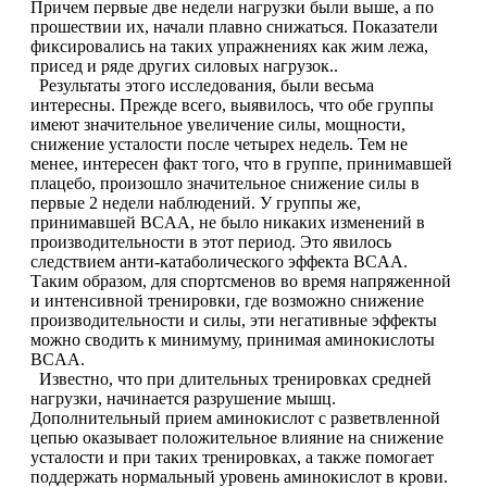
Причем первые две недели нагрузки были выше, а по
прошествии их, начали плавно снижаться. Показатели
Растительный протеин
фиксировались на таких упражнениях как жим лежа,
присед и ряде других силовых нагрузок..
Снижение веса
Результаты этого исследования, были весьма
интересны. Прежде всего, выявилось, что обе группы
имеют значительное увеличение силы, мощности,
НАЗАД
снижение усталости после четырех недель. Тем не
менее, интересен факт того, что в группе, принимавшей
Жиросжигатели
плацебо, произошло значительное снижение силы в
первые 2 недели наблюдений. У группы же,
принимавшей BCAA, не было никаких изменений в
Карнитин
производительности в этот период. Это явилось
следствием анти-катаболического эффекта BCAA.
Таким образом, для спортсменов во время напряженной
Пиколинат хрома
и интенсивной тренировки, где возможно снижение
производительности и силы, эти негативные эффекты
Батончики и напитки
можно сводить к минимуму, принимая аминокислоты
BCAA.
Известно, что при длительных тренировках средней
НАЗАД
нагрузки, начинается разрушение мышц.
Дополнительный прием аминокислот с разветвленной
Напитки
цепью оказывает положительное влияние на снижение
усталости и при таких тренировках, а также помогает
поддержать нормальный уровень аминокислот в крови.
Протеиновые батончики