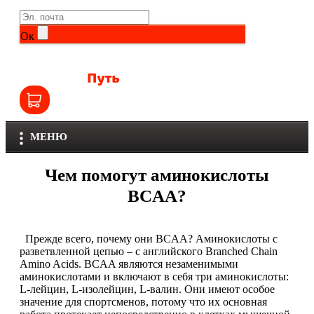
Life Extension
Общие комплексы
Ок
NOW
Другие витамины и минералы
Nutriversum
Витамины группы B
Olimp
Витамины для детей
МЕНЮ
Optimum Nutrition
Железо
Чем помогут аминокислоты
Orzax
Калий
BCAA?
Scitec Nutrition
Кальций
Прежде всего, почему они BCAA? Аминокислоты с
SNT
разветвленной цепью – с английского Branched Chain
Селен
Amino Acids. BCAA являются незаменимыми
аминокислотами и включают в себя три аминокислоты:
Здоровье и красота
Sportinia
L-лейцин, L-изолейцин, L-валин. Они имеют особое
значение для спортсменов, потому что их основная