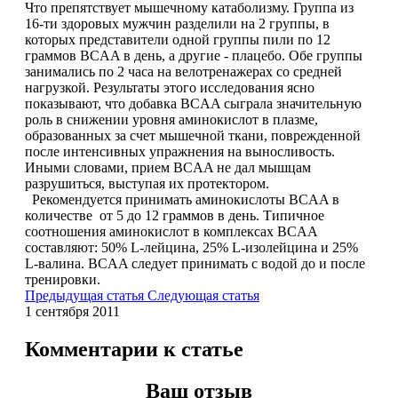
Что препятствует мышечному катаболизму. Группа из
16-ти здоровых мужчин разделили на 2 группы, в
которых представители одной группы пили по 12
Протеиновые печенья
граммов BCAA в день, а другие - плацебо. Обе группы
занимались по 2 часа на велотренажерах со средней
Для тренировки
нагрузкой. Результаты этого исследования ясно
показывают, что добавка BCAA сыграла значительную
роль в снижении уровня аминокислот в плазме,
НАЗАД
образованных за счет мышечной ткани, поврежденной
после интенсивных упражнения на выносливость.
Иными словами, прием BCAA не дал мышцам
BCAA
разрушиться, выступая их протектором.
Рекомендуется принимать аминокислоты BCAA в
НАЗАД
количестве от 5 до 12 граммов в день. Типичное
соотношения аминокислот в комплексах BCAA
составляют: 50% L-лейцина, 25% L-изолейцина и 25%
Порошковые BCAA
L-валина. BCAA следует принимать с водой до и после
тренировки.
BCAA в таблетках и капсулах
Предыдущая статья
Следующая статья
1 сентября 2011
Креатин
Комментарии к статье
Предтренировочные комплексы
Ваш отзыв