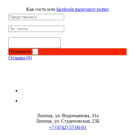
Изотоники
Как гость
или
facebook
вконтакте
twitter
Аргинин
Бета-аланин
Комплексы аминокислот
Отправить
Отзывы (0)
Энергетики
Таурин
Цитруллин
Глютамин
Липецк, ул. Водопьянова, 31а
Гейнеры
Липецк, ул. Студеновская, 23Б
+7 (4742) 57-00-01
Аксессуары