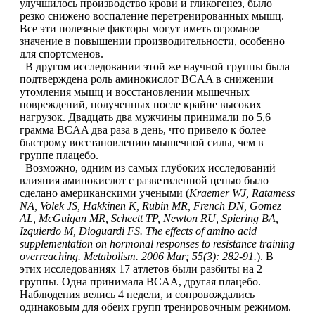
улучшилось производство крови и гликогенез, было
резко снижено воспаление перетренированных мышц.
Все эти полезные факторы могут иметь огромное
Щитовидная железа
значение в повышении производительности, особенно
для спортсменов.
Омега жиры
В другом исследовании этой же научной группы была
подтверждена роль аминокислот BCAA в снижении
утомления мышц и восстановлении мышечных
Суставы и связки
повреждений, полученных после крайне высоких
нагрузок. Двадцать два мужчины принимали по 5,6
грамма BCAA два раза в день, что привело к более
Коллаген
быстрому восстановлению мышечной силы, чем в
группе плацебо.
Возможно, одним из самых глубоких исследований
Протеин
влияния аминокислот с разветвленной цепью было
сделано американскими учеными (
Kraemer WJ, Ratamess
НАЗАД
NA, Volek JS, Hakkinen K, Rubin MR, French DN, Gomez
AL, McGuigan MR, Scheett TP, Newton RU, Spiering BA,
Izquierdo M, Dioguardi FS. The effects of amino acid
Сывороточный протеин
supplementation on hormonal responses to resistance training
overreaching. Metabolism. 2006 Mar; 55(3): 282-91.
). В
Казеин
этих исследованиях 17 атлетов были разбиты на 2
группы. Одна принимала BCAA, другая плацебо.
Наблюдения велись 4 недели, и сопровождались
Многокомпонентный и яичный протеин
одинаковым для обеих групп тренировочным режимом.