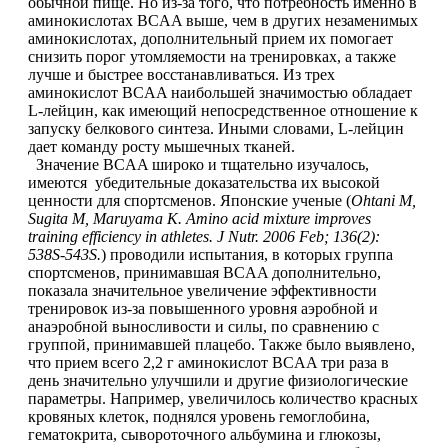
обычной пище. Но из-за того, что потребность именно в
аминокислотах BCAA выше, чем в других незаменимых
Магний + В6
аминокислотах, дополнительный прием их помогает
снизить порог утомляемости на тренировках, а также
Волосы и кожа
лучше и быстрее восстанавливаться. Из трех
аминокислот BCAA наибольшей значимостью обладает
L-лейцин, как имеющий непосредственное отношение к
Здоровая печень
запуску белкового синтеза. Иными словами, L-лейцин
дает команду росту мышечных тканей.
Здоровье костей
Значение BCAA широко и тщательно изучалось,
имеются убедительные доказательства их высокой
ценности для спортсменов. Японские ученые (
Ohtani M,
Зрение
Sugita M, Maruyama K. Amino acid mixture improves
training efficiency in athletes. J Nutr. 2006 Feb; 136(2):
538S-543S.
) проводили испытания, в которых группа
Иммунитет
спортсменов, принимавшая BCAA дополнительно,
показала значительное увеличение эффективности
Коэнзим Q10
тренировок из-за повышенного уровня аэробной и
анаэробной выносливости и силы, по сравнению с
группой, принимавшей плацебо. Также было выявлено,
Лецитин
что прием всего 2,2 г аминокислот BCAA три раза в
день значительно улучшили и другие физиологические
параметры. Например, увеличилось количество красных
Пищеварение
кровяных клеток, поднялся уровень гемоглобина,
гематокрита, сывороточного альбумина и глюкозы,
Сердце и Сосуды