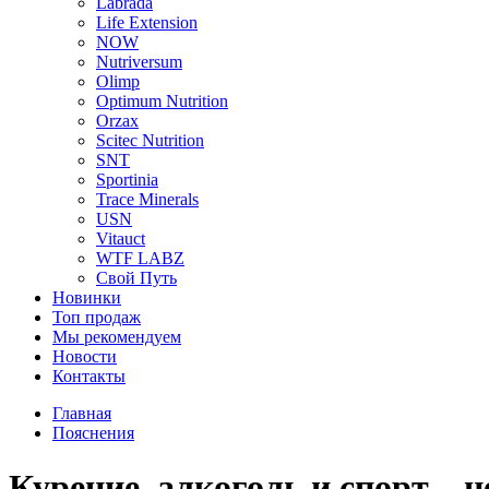
Labrada
Life Extension
NOW
Nutriversum
Olimp
Optimum Nutrition
Orzax
Scitec Nutrition
SNT
Sportinia
Trace Minerals
USN
Vitauct
WTF LABZ
Свой Путь
Новинки
Топ продаж
Мы рекомендуем
Новости
Контакты
Главная
Пояснения
Курение, алкоголь и спорт – 