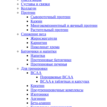
Суставы и связки
Коллаген
Протеин
Сывороточный протеин
Казеин
Многокомпонентный и яичный протеин
Растительный протеин
Снижение веса
Жиросжигатели
Карнитин
Пиколинат хрома
Батончики и напитки
Напитки
Протеиновые батончики
Протеиновые печенья
Для тренировки
BCAA
Порошковые BCAA
BCAA в таблетках и капсулах
Креатин
Предтренировочные комплексы
Изотоники
Аргинин
Бета-аланин