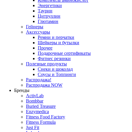
Комплексы аминокислот
Энергетики
Таурин
Цитруллин
Глютамин
Гейнеры
Аксессуары
Ремни и перчатки
Шейкеры и бутылки
Прочее
Подарочные сертификаты
Фитнес резинки
Полезные продукты
Снеки и шоколад
Соусы и Топпинги
Распродажа!
Распродажа NOW
Бренды
ActivLab
Bombbar
Buried Treasure
Enzymedica
Fitness Food Factory
Fitness Formula
Just Fit