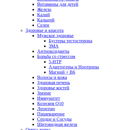
Витамины для детей
Железо
Калий
Кальций
Селен
Здоровье и красота
Мужское здоровье
Бустеры тестостерона
ЗМА
Антиоксиданты
Борьба со стрессом
5-HTP
Адаптогены и Ноотропы
Магний + В6
Волосы и кожа
Здоровая печень
Здоровье костей
Зрение
Иммунитет
Коэнзим Q10
Лецитин
Пищеварение
Сердце и Сосуды
Щитовидная железа
Омега жиры