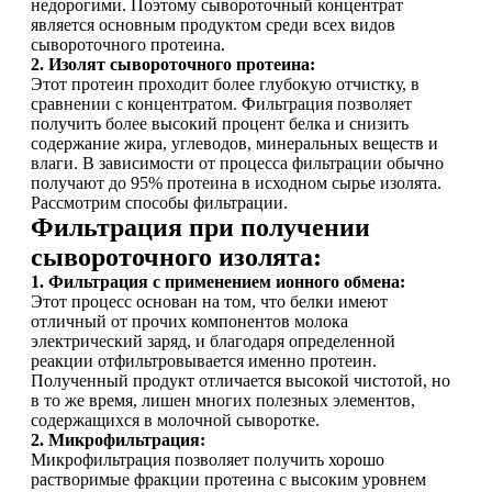
недорогими. Поэтому сывороточный концентрат
является основным продуктом среди всех видов
сывороточного протеина.
Щитовидная железа
2. Изолят сывороточного протеина:
Этот протеин проходит более глубокую отчистку, в
Омега жиры
сравнении с концентратом. Фильтрация позволяет
получить более высокий процент белка и снизить
содержание жира, углеводов, минеральных веществ и
Суставы и связки
влаги. В зависимости от процесса фильтрации обычно
получают до 95% протеина в исходном сырье изолята.
Рассмотрим способы фильтрации.
Коллаген
Фильтрация при получении
сывороточного изолята:
Протеин
1. Фильтрация с применением ионного обмена:
Этот процесс основан на том, что белки имеют
НАЗАД
отличный от прочих компонентов молока
электрический заряд, и благодаря определенной
реакции отфильтровывается именно протеин.
Сывороточный протеин
Полученный продукт отличается высокой чистотой, но
в то же время, лишен многих полезных элементов,
Казеин
содержащихся в молочной сыворотке.
2. Микрофильтрация:
Микрофильтрация позволяет получить хорошо
Многокомпонентный и яичный протеин
растворимые фракции протеина с высоким уровнем