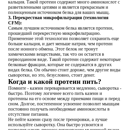
кальция. Такой протеин содержит много аминокислот с
разветвленными цепями и является прекрасным и
Растительный протеин
полноценным источником белка для ваших мышц.
3. Перекрестная микрофильтрация (технология
Снижение веса
CFM):
Самым лучшим источником белка является протеин,
прошедший перекрестную микрофильтрацию.
НАЗАД
Применение этой технологии позволяет сохранить еще
больше кальция, и дает меньше натрия, чем протеин
Жиросжигатели
после ионного обмена. Этот белок не тронут
химическими веществами, так что он остается в
первозданном виде. Такой протеин содержит некоторые
Карнитин
белковые фракции, которые не содержатся в других
видах белка. Он обычно стоит дороже, чем другие виды
сыворотки, но это, безусловно, стоит денег.
Пиколинат хрома
Когда и какой протеин пить?
Помните - казеин переваривается медленно, сыворотка -
Батончики и напитки
быстро. Поэтому логичнее всего пить казеин и
протеины на его основе между приемами пищи и перед
НАЗАД
сном. Долгое, постепенное усвоение позволит мышцам
постоянно получать необходимые аминокислоты в
отсутствие питания.
Напитки
Не пейте казеин сразу после тренировки, а лучше
используйте сыворотку. Она быстро усвоится и
позволит начать процесс регенерации мышечной ткани.
Протеиновые батончики