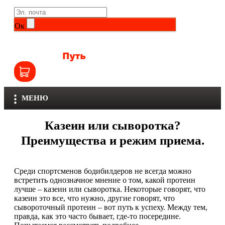
Life Extension
Общие комплексы
Ок
NOW
Другие витамины и минералы
Nutriversum
Витамины группы B
Olimp
Витамины для детей
МЕНЮ
Optimum Nutrition
Железо
Казеин или сыворотка?
Orzax
Калий
Преимущества и режим приема.
Scitec Nutrition
Кальций
Среди спортсменов бодибилдеров не всегда можно
SNT
встретить однозначное мнение о том, какой протеин
Селен
лучше – казеин или сыворотка. Некоторые говорят, что
казеин это все, что нужно, другие говорят, что
Здоровье и красота
Sportinia
сывороточный протеин – вот путь к успеху. Между тем,
правда, как это часто бывает, где-то посередине.