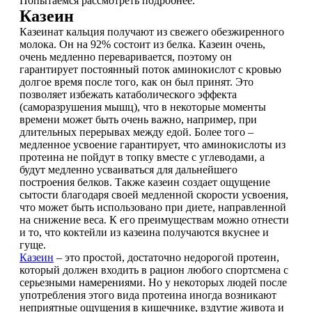
Попытаемся рассмотреть подробнее.
НАЗАД
Trace Minerals
Казеин
Казеинат кальция получают из свежего обезжиренного
Мужское здоровье
USN
молока. Он на 92% состоит из белка. Казеин очень,
очень медленно переваривается, поэтому он
НАЗАД
гарантирует постоянный поток аминокислот с кровью
Vitauct
долгое время после того, как он был принят. Это
позволяет избежать катаболического эффекта
Бустеры тестостерона
(саморазрушения мышц), что в некоторые моменты
WTF LABZ
времени может быть очень важно, например, при
длительных перерывах между едой. Более того –
ЗМА
Свой Путь
медленное усвоение гарантирует, что аминокислоты из
протеина не пойдут в топку вместе с углеводами, а
Антиоксиданты
будут медленно усваиваться для дальнейшего
построения белков. Также казеин создает ощущение
сытости благодаря своей медленной скорости усвоения,
Борьба со стрессом
что может быть использовано при диете, направленной
на снижение веса. К его преимуществам можно отнести
НАЗАД
и то, что коктейли из казеина получаются вкуснее и
гуще.
Казеин
– это простой, достаточно недорогой протеин,
5-HTP
который должен входить в рацион любого спортсмена с
серьезными намерениями. Но у некоторых людей после
употребления этого вида протеина иногда возникают
Адаптогены и Ноотропы
неприятные ощущения в кишечнике, вздутие живота и