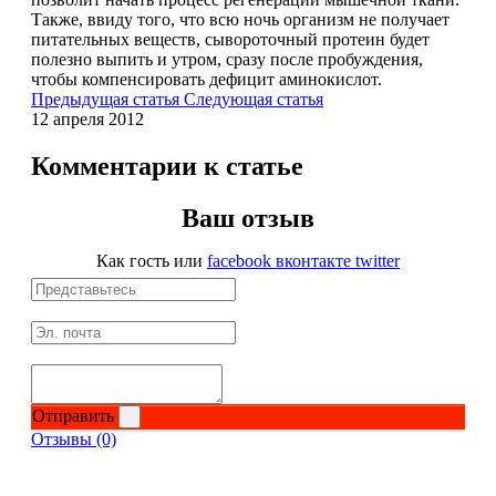
Также, ввиду того, что всю ночь организм не получает
питательных веществ, сывороточный протеин будет
Протеиновые печенья
полезно выпить и утром, сразу после пробуждения,
чтобы компенсировать дефицит аминокислот.
Предыдущая статья
Следующая статья
Для тренировки
12 апреля 2012
НАЗАД
Комментарии к статье
BCAA
Ваш отзыв
НАЗАД
Как гость
или
facebook
вконтакте
twitter
Порошковые BCAA
BCAA в таблетках и капсулах
Креатин
Отправить
Отзывы (0)
Предтренировочные комплексы