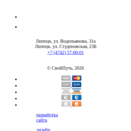
Изотоники
Аргинин
Бета-аланин
Липецк, ул. Водопьянова, 31а
Липецк, ул. Студеновская, 23Б
Комплексы аминокислот
+7 (4742) 57-00-01
Энергетики
© СвойПуть, 2026
Таурин
Цитруллин
Глютамин
разработка
Гейнеры
сайта
дизайн
Аксессуары