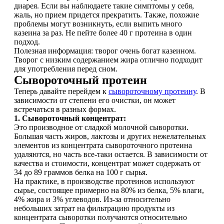
диарея. Если вы наблюдаете такие симптомы у себя,
Магний + В6
жаль, но прием придется прекратить. Также, похожие
проблемы могут возникнуть, если выпить много
казеина за раз. Не пейте более 40 г протеина в один
Волосы и кожа
подход.
Полезная информация: творог очень богат казеином.
Здоровая печень
Творог с низким содержанием жира отлично подходит
для употребления перед сном.
Сывороточный протеин
Здоровье костей
Теперь давайте перейдем к
сывороточному протеину
. В
зависимости от степени его очистки, он может
Зрение
встречаться в разных формах.
1. Сывороточный концентрат:
Это производное от сладкой молочной сыворотки.
Иммунитет
Большая часть жиров, лактозы и других нежелательных
элементов из концентрата сывороточного протеина
Коэнзим Q10
удаляются, но часть все-таки остается. В зависимости от
качества и стоимости, концентрат может содержать от
34 до 89 граммов белка на 100 г сырья.
Лецитин
На практике, в производстве протеинов используют
сырье, состоящее примерно на 80% из белка, 5% влаги,
4% жира и 3% углеводов. Из-за относительно
Пищеварение
небольших затрат на фильтрацию продукты из
концентрата сыворотки получаются относительно
Сердце и Сосуды