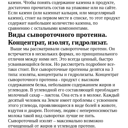
казеин. Чтобы понять содержание казеина в продукте,
достаточно прочитать состав на упаковке или на сайте.
Если казеин (или казеинат кальция, или мицеллярный
Протеиновые печенья
казеин), стоит на первом месте в списке, то этот продукт
содержит наибольшее количество казеина, по
Для тренировки
сравнению с остальными компонентами.
Виды сывороточного протеина.
НАЗАД
Концентрат, изолят, гидролизат.
Выше мы рассматривали сывороточные протеин. Он
встречается в нескольких формах, но принципиального
BCAA
отличия между ними нет. Это всегда ценный, быстро
усваивающийся белок. Но рассмотреть подробнее все-
НАЗАД
таки стоит. Все сывороточные протеины делятся на 3
типа: изоляты, концентраты и гидролизаты. Концентрат
сывороточного протеина - продукт с высоким
Порошковые BCAA
содержанием белка, небольшим содержанием жиров и
углеводов. В углеводной его составляющей преобладает
BCAA в таблетках и капсулах
молочный сахар – лактоза. Она есть и в молоке. Каждый
десятый человек на Земле имеет проблемы с усвоением
этого углевода, проявляющиеся в виде болей в животе,
Креатин
вздутия и диареи. Поэтому, людям с непереносимостью
молока такой вид сыворотки лучше не пить.
Предтренировочные комплексы
Сывороточный изолят – максимально возможно
отчищенный от жиров и углеводов протеин.