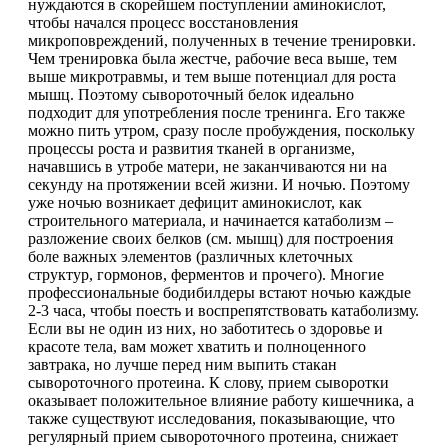
нуждаются в скорейшем поступлении аминокислот,
чтобы начался процесс восстановления
микроповреждений, полученных в течение тренировки.
Щитовидная железа
Чем тренировка была жестче, рабочие веса выше, тем
выше микротравмы, и тем выше потенциал для роста
Омега жиры
мышц. Поэтому сывороточный белок идеально
подходит для употребления после тренинга. Его также
можно пить утром, сразу после пробуждения, поскольку
Суставы и связки
процессы роста и развития тканей в организме,
начавшись в утробе матери, не заканчиваются ни на
секунду на протяжении всей жизни. И ночью. Поэтому
Коллаген
уже ночью возникает дефицит аминокислот, как
строительного материала, и начинается катаболизм –
разложение своих белков (см. мышц) для построения
Протеин
боле важных элементов (различных клеточных
структур, гормонов, ферментов и прочего). Многие
НАЗАД
профессиональные бодибилдеры встают ночью каждые
2-3 часа, чтобы поесть и воспрепятствовать катаболизму.
Если вы не один из них, но заботитесь о здоровье и
Сывороточный протеин
красоте тела, вам может хватить и полноценного
завтрака, но лучше перед ним выпить стакан
Казеин
сывороточного протеина. К слову, прием сыворотки
оказывает положительное влияние работу кишечника, а
также существуют исследования, показывающие, что
Многокомпонентный и яичный протеин
регулярный прием сывороточного протеина, снижает