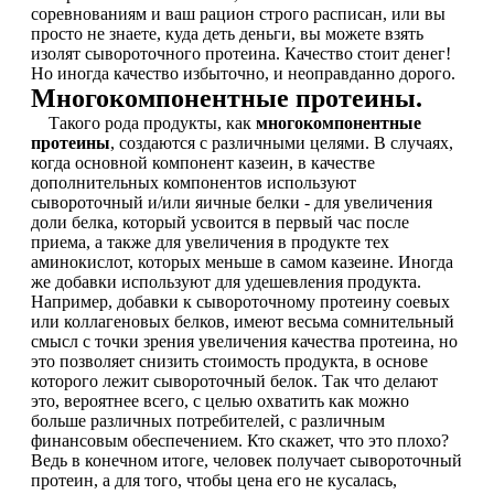
соревнованиям и ваш рацион строго расписан, или вы
просто не знаете, куда деть деньги, вы можете взять
НАЗАД
изолят сывороточного протеина. Качество стоит денег!
Но иногда качество избыточно, и неоправданно дорого.
Многокомпонентные протеины.
Ремни и перчатки
Такого рода продукты, как
многокомпонентные
протеины
, создаются с различными целями. В случаях,
Шейкеры и бутылки
когда основной компонент казеин, в качестве
дополнительных компонентов используют
сывороточный и/или яичные белки - для увеличения
Прочее
доли белка, который усвоится в первый час после
приема, а также для увеличения в продукте тех
Подарочные сертификаты
аминокислот, которых меньше в самом казеине. Иногда
же добавки используют для удешевления продукта.
Например, добавки к сывороточному протеину соевых
Фитнес резинки
или коллагеновых белков, имеют весьма сомнительный
смысл с точки зрения увеличения качества протеина, но
Полезные продукты
это позволяет снизить стоимость продукта, в основе
которого лежит сывороточный белок. Так что делают
это, вероятнее всего, с целью охватить как можно
НАЗАД
больше различных потребителей, с различным
финансовым обеспечением. Кто скажет, что это плохо?
Ведь в конечном итоге, человек получает сывороточный
Снеки и шоколад
протеин, а для того, чтобы цена его не кусалась,