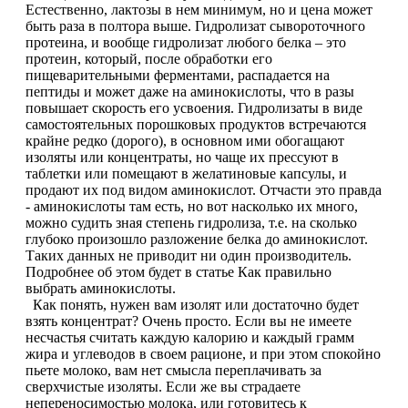
Естественно, лактозы в нем минимум, но и цена может
Изотоники
быть раза в полтора выше. Гидролизат сывороточного
протеина, и вообще гидролизат любого белка – это
протеин, который, после обработки его
Аргинин
пищеварительными ферментами, распадается на
пептиды и может даже на аминокислоты, что в разы
Бета-аланин
повышает скорость его усвоения. Гидролизаты в виде
самостоятельных порошковых продуктов встречаются
крайне редко (дорого), в основном ими обогащают
Комплексы аминокислот
изоляты или концентраты, но чаще их прессуют в
таблетки или помещают в желатиновые капсулы, и
продают их под видом аминокислот. Отчасти это правда
Энергетики
- аминокислоты там есть, но вот насколько их много,
можно судить зная степень гидролиза, т.е. на сколько
Таурин
глубоко произошло разложение белка до аминокислот.
Таких данных не приводит ни один производитель.
Подробнее об этом будет в статье Как правильно
Цитруллин
выбрать аминокислоты.
Как понять, нужен вам изолят или достаточно будет
Глютамин
взять концентрат? Очень просто. Если вы не имеете
несчастья считать каждую калорию и каждый грамм
жира и углеводов в своем рационе, и при этом спокойно
Гейнеры
пьете молоко, вам нет смысла переплачивать за
сверхчистые изоляты. Если же вы страдаете
непереносимостью молока, или готовитесь к
Аксессуары