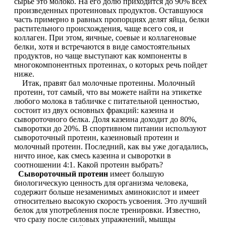
сырье это молоко. На его долю приходится до 90% всех
произведенных протеиновых продуктов. Оставшуюся
Магний + В6
часть примерно в равных пропорциях делят яйца, белки
растительного происхождения, чаще всего соя, и
Волосы и кожа
коллаген. При этом, яичные, соевые и коллагеновые
белки, хотя и встречаются в виде самостоятельных
продуктов, но чаще выступают как компоненты в
Здоровая печень
многокомпонентных протеинах, о которых речь пойдет
ниже.
Здоровье костей
Итак, правят бал молочные протеины. Молочный
протеин, тот самый, что вы можете найти на этикетке
любого молока в табличке с питательной ценностью,
Зрение
состоит из двух основных фракций: казеина и
сывороточного белка. Доля казеина доходит до 80%,
сыворотки до 20%. В спортивном питании используют
Иммунитет
сывороточный протеин, казеиновый протеин и
молочный протеин. Последний, как вы уже догадались,
Коэнзим Q10
ничто иное, как смесь казеина и сыворотки в
соотношении 4:1. Какой протеин выбрать?
Сывороточный протеин
имеет большую
Лецитин
биологическую ценность для организма человека,
содержит больше незаменимых аминокислот и имеет
относительно высокую скорость усвоения. Это лучший
Пищеварение
белок для употребления после тренировки. Известно,
что сразу после силовых упражнений, мышцы
Сердце и Сосуды