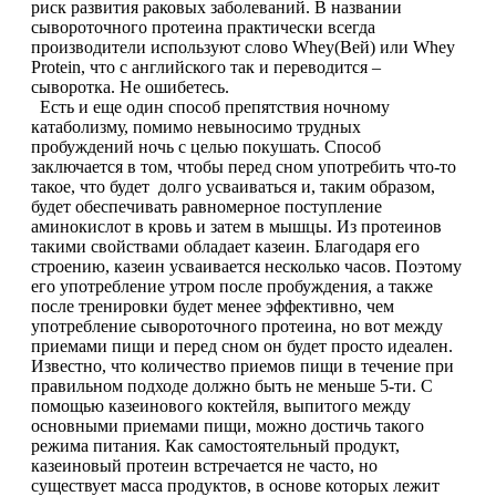
риск развития раковых заболеваний. В названии
сывороточного протеина практически всегда
Растительный протеин
производители используют слово Whey(Вей) или Whey
Protein, что с английского так и переводится –
Снижение веса
сыворотка. Не ошибетесь.
Есть и еще один способ препятствия ночному
катаболизму, помимо невыносимо трудных
НАЗАД
пробуждений ночь с целью покушать. Способ
заключается в том, чтобы перед сном употребить что-то
Жиросжигатели
такое, что будет долго усваиваться и, таким образом,
будет обеспечивать равномерное поступление
аминокислот в кровь и затем в мышцы. Из протеинов
Карнитин
такими свойствами обладает казеин. Благодаря его
строению, казеин усваивается несколько часов. Поэтому
его употребление утром после пробуждения, а также
Пиколинат хрома
после тренировки будет менее эффективно, чем
употребление сывороточного протеина, но вот между
Батончики и напитки
приемами пищи и перед сном он будет просто идеален.
Известно, что количество приемов пищи в течение при
правильном подходе должно быть не меньше 5-ти. С
НАЗАД
помощью казеинового коктейля, выпитого между
основными приемами пищи, можно достичь такого
Напитки
режима питания. Как самостоятельный продукт,
казеиновый протеин встречается не часто, но
существует масса продуктов, в основе которых лежит
Протеиновые батончики