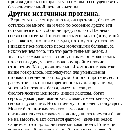
производитель постарался максимально его удешевить
Соусы и Топпинги
без относительной потери качества.
Другие источники протеина.
Распродажа!
Вернемся к рассмотрению видов протеина, благо их
осталось не много, да и чего-то особенно яркого эти
оставшиеся виды собой не представляют. Начнем с
Распродажа NOW
соевого протеина. Популярность его падает (хотя, иной
раз, кажется, что ниже некуда), потому что у него нет
никаких преимуществ перед молочными белками, за
исключением того, что это растительный белок, а
значит, его можно есть в пост, и также он может быть
полезен людям, у кого с молоком крайне плохие
отношения. Как дополнительный компонент, как уже
выше говорилось, используется для уменьшения
стоимости конечного продукта. Яичный протеин, если
рассматривать с точки зрения пользы для организма,
хороший источник белка, имеет высокую
биологическую ценность, лишен лактозы, богат
серосодержащими аминокислотами, имеет высокую
скорость усвоения. Но он почему-то не очень популярен.
Может быть потому, что его вкусовые и
органолептические качества до недавнего времени были
не на высоте. Факт остается фактом – яичный белок
чаще всего это дополнительный компонент. Есть еще
коллагеновый протеин. Самый, наверное, дешевый,