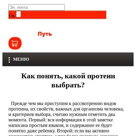
Life Extension
Общие комплексы
Ок
NOW
Другие витамины и минералы
Nutriversum
Витамины группы B
Olimp
Витамины для детей
МЕНЮ
Optimum Nutrition
Железо
Как понять, какой протеин
Orzax
Калий
выбрать?
Scitec Nutrition
Кальций
Прежде чем мы приступим к рассмотрению видов
SNT
протеина, их свойств, важных для организма человека,
Селен
и критериев выбора, считаю нужным отметить два
момента. Первый: вся информация в этой заметке
Здоровье и красота
Sportinia
написана простым языком, и содержание ее будет
понятно даже ребенку. Второй: если вы активно