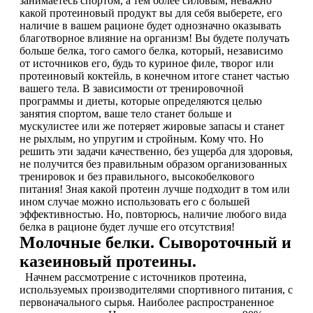
занимаетесь спортом, а тем более силовым, неважно
НАЗАД
Trace Minerals
какой протеиновый продукт вы для себя выберете, его
наличие в вашем рационе будет однозначно оказывать
Мужское здоровье
благотворное влияние на организм! Вы будете получать
USN
больше белка, того самого белка, который, независимо
от источников его, будь то куриное филе, творог или
НАЗАД
Vitauct
протеиновый коктейль, в конечном итоге станет частью
вашего тела. В зависимости от тренировочной
Бустеры тестостерона
программы и диеты, которые определяются целью
WTF LABZ
занятия спортом, ваше тело станет больше и
мускулистее или же потеряет жировые запасы и станет
ЗМА
не рыхлым, но упругим и стройным. Кому что. Но
Свой Путь
решить эти задачи качественно, без ущерба для здоровья,
не получится без правильным образом организованных
Антиоксиданты
тренировок и без правильного, высокобелкового
питания! Зная какой протеин лучше подходит в том или
Борьба со стрессом
ином случае можно использовать его с большей
эффективностью. Но, повторюсь, наличие любого вида
белка в рационе будет лучше его отсутствия!
НАЗАД
Молочные белки. Сывороточный и
казеиновый протеины.
5-HTP
Начнем рассмотрение с источников протеина,
используемых производителями спортивного питания, с
Адаптогены и Ноотропы
первоначального сырья. Наиболее распространенное