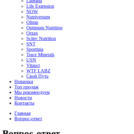
Labrada
Life Extension
NOW
Nutriversum
Olimp
Optimum Nutrition
Orzax
Scitec Nutrition
SNT
Sportinia
Trace Minerals
USN
Vitauct
WTF LABZ
Свой Путь
Новинки
Топ продаж
Мы рекомендуем
Новости
Контакты
Главная
Вопрос-ответ
Вопрос-ответ