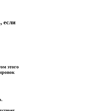
, если
ом этого
зировок
о.
тствует