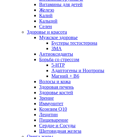
Витамины для детей
Железо
Калий
Кальций
Селен
Здоровье и красота
Мужское здоровье
Бустеры тестостерона
ЗМА
Антиоксиданты
Борьба со стрессом
5-HTP
Адаптогены и Ноотропы
Магний + В6
Волосы и кожа
Здоровая печень
Здоровье костей
Зрение
Иммунитет
Коэнзим Q10
Лецитин
Пищеварение
Сердце и Сосуды
Щитовидная железа
Омега жиры