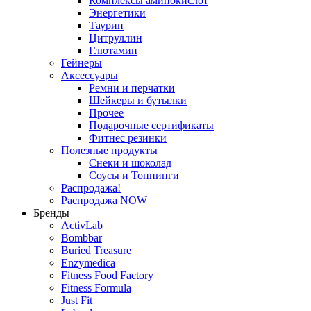
Комплексы аминокислот
Энергетики
Таурин
Цитруллин
Глютамин
Гейнеры
Аксессуары
Ремни и перчатки
Шейкеры и бутылки
Прочее
Подарочные сертификаты
Фитнес резинки
Полезные продукты
Снеки и шоколад
Соусы и Топпинги
Распродажа!
Распродажа NOW
Бренды
ActivLab
Bombbar
Buried Treasure
Enzymedica
Fitness Food Factory
Fitness Formula
Just Fit