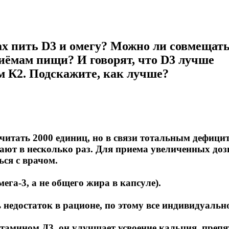
ах пить D3 и омегу? Можно ли совмещать
риёмам пищи? И говорят, что D3 лучше
 К2. Подскажите, как лучше?
итать 2000 единиц, но в связи тотальным дефицит
вают в несколько раз. Для приема увеличенных до
ся с врачом.
ега-3, а не общего жира в капсуле).
 недостаток в рационе, по этому все индивидуальн
тамином Д3, он улучшает усвоение кальция, препя