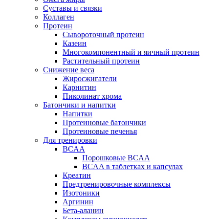
Суставы и связки
Коллаген
Протеин
Сывороточный протеин
Казеин
Многокомпонентный и яичный протеин
Растительный протеин
Снижение веса
Жиросжигатели
Карнитин
Пиколинат хрома
Батончики и напитки
Напитки
Протеиновые батончики
Протеиновые печенья
Для тренировки
BCAA
Порошковые BCAA
BCAA в таблетках и капсулах
Креатин
Предтренировочные комплексы
Изотоники
Аргинин
Бета-аланин