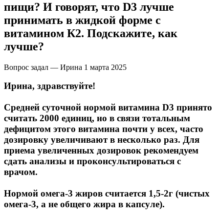
НАЗАД
Trace Minerals
пищи? И говорят, что D3 лучше
принимать в жидкой форме с
Мужское здоровье
USN
витамином К2. Подскажите, как
лучше?
НАЗАД
Vitauct
Вопрос задал — Ирина
1 марта 2025
Бустеры тестостерона
WTF LABZ
Ирина, здравствуйте!
ЗМА
Свой Путь
Средней суточной нормой витамина D3 принято
Антиоксиданты
считать 2000 единиц, но в связи тотальным
дефицитом этого витамина почти у всех, часто
дозировку увеличивают в несколько раз. Для
Борьба со стрессом
приема увеличенных дозировок рекомендуем
сдать анализы и проконсультироваться с
НАЗАД
врачом.
5-HTP
Нормой омега-3 жиров считается 1,5-2г (чистых
омега-3, а не общего жира в капсуле).
Адаптогены и Ноотропы