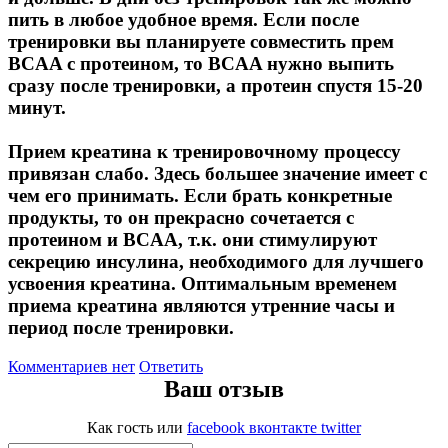
пить в любое удобное время. Если после
Изотоники
тренировки вы планируете совместить прем
BCAA c протеином, то BCAA нужно выпить
Аргинин
сразу после тренировки, а протеин спустя 15-20
минут.
Бета-аланин
Прием креатина к тренировочному процессу
Комплексы аминокислот
привязан слабо. Здесь большее значение имеет с
чем его принимать. Если брать конкретные
Энергетики
продукты, то он прекрасно сочетается с
протеином и BCAA, т.к. они стимулируют
Таурин
секрецию инсулина, необходимого для лучшего
усвоения креатина. Оптимальным временем
Цитруллин
приема креатина являются утренние часы и
период после тренировки.
Глютамин
Комментариев нет
Ответить
Ваш отзыв
Гейнеры
Как гость
или
facebook
вконтакте
twitter
Аксессуары