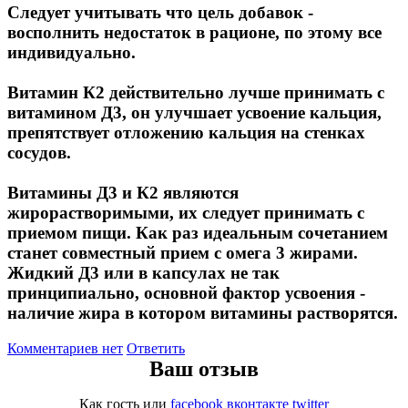
Следует учитывать что цель добавок -
Магний + В6
восполнить недостаток в рационе, по этому все
индивидуально.
Волосы и кожа
Витамин К2 действительно лучше принимать с
Здоровая печень
витамином Д3, он улучшает усвоение кальция,
препятствует отложению кальция на стенках
Здоровье костей
сосудов.
Витамины Д3 и К2 являются
Зрение
жирорастворимыми, их следует принимать с
приемом пищи. Как раз идеальным сочетанием
Иммунитет
станет совместный прием с омега 3 жирами.
Жидкий Д3 или в капсулах не так
Коэнзим Q10
принципиально, основной фактор усвоения -
наличие жира в котором витамины растворятся.
Лецитин
Комментариев нет
Ответить
Пищеварение
Ваш отзыв
Как гость
или
facebook
вконтакте
twitter
Сердце и Сосуды