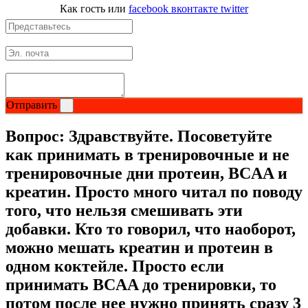
Как гость
или
facebook
вконтакте
twitter
Растительный протеин
Снижение веса
НАЗАД
Отправить
Жиросжигатели
Вопрос:
Здравствуйте. Посоветуйте
Карнитин
как принимать в тренировочные и не
тренировочные дни протеин, BCAA и
Пиколинат хрома
креатин. Просто много читал по поводу
того, что нельзя смешивать эти
Батончики и напитки
добавки. Кто то говорил, что наоборот,
НАЗАД
можно мешать креатин и протеин в
одном коктейле. Просто если
Напитки
принимать BCAA до тренировки, то
потом после нее нужно принять сразу 3
Протеиновые батончики