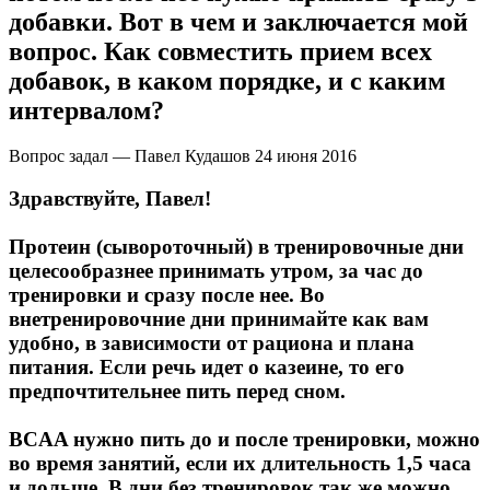
добавки. Вот в чем и заключается мой
вопрос. Как совместить прием всех
Протеиновые печенья
добавок, в каком порядке, и с каким
Для тренировки
интервалом?
НАЗАД
Вопрос задал — Павел Кудашов
24 июня 2016
Здравствуйте, Павел!
BCAA
Протеин (сывороточный) в тренировочные дни
НАЗАД
целесообразнее принимать утром, за час до
тренировки и сразу после нее. Во
Порошковые BCAA
внетренировочние дни принимайте как вам
удобно, в зависимости от рациона и плана
BCAA в таблетках и капсулах
питания. Если речь идет о казеине, то его
предпочтительнее пить перед сном.
Креатин
BCAA нужно пить до и после тренировки, можно
Предтренировочные комплексы
во время занятий, если их длительность 1,5 часа
и дольше. В дни без тренировок так же можно