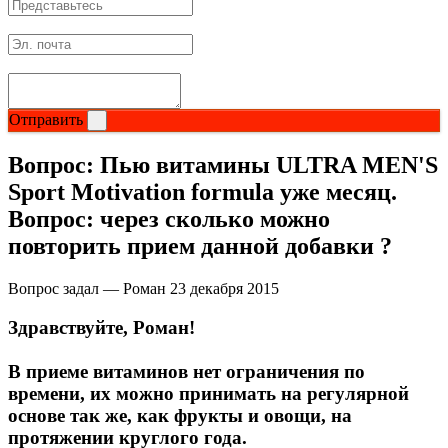
НАЗАД
Ремни и перчатки
Отправить
Шейкеры и бутылки
Вопрос:
Пью витамины ULTRA MEN'S
Прочее
Sport Motivation formula уже месяц.
Вопрос: через сколько можно
Подарочные сертификаты
повторить прием данной добавки ?
Фитнес резинки
Вопрос задал — Роман
23 декабря 2015
Здравствуйте, Роман!
Полезные продукты
В приеме витаминов нет ограничения по
НАЗАД
времени, их можно принимать на регулярной
основе так же, как фрукты и овощи, на
Снеки и шоколад
протяжении круглого года.