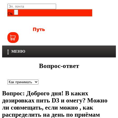
Life Extension
Общие комплексы
Ок
NOW
Другие витамины и минералы
Nutriversum
Витамины группы B
Olimp
Витамины для детей
МЕНЮ
Optimum Nutrition
Железо
Вопрос-ответ
Orzax
Калий
Scitec Nutrition
Кальций
Вопрос:
Доброго дня! В каких
SNT
Селен
дозировках пить D3 и омегу? Можно
ли совмещать, если можно , как
Здоровье и красота
Sportinia
распределить на день по приёмам