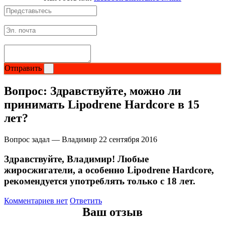
Щитовидная железа
Омега жиры
Отправить
Суставы и связки
Вопрос:
Здравствуйте, можно ли
Коллаген
принимать Lipodrene Hardcore в 15
лет?
Протеин
Вопрос задал — Владимир
22 сентября 2016
НАЗАД
Здравствуйте, Владимир! Любые
Сывороточный протеин
жиросжигатели, а особенно Lipodrene Hardcore,
рекомендуется употреблять только с 18 лет.
Казеин
Комментариев нет
Ответить
Ваш отзыв
Многокомпонентный и яичный протеин