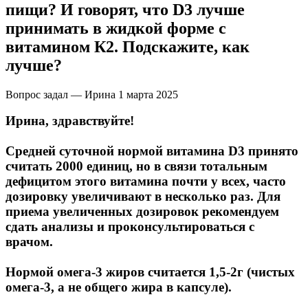
НАЗАД
Trace Minerals
пищи? И говорят, что D3 лучше
принимать в жидкой форме с
Мужское здоровье
USN
витамином К2. Подскажите, как
лучше?
НАЗАД
Vitauct
Вопрос задал — Ирина
1 марта 2025
Бустеры тестостерона
WTF LABZ
Ирина, здравствуйте!
ЗМА
Свой Путь
Средней суточной нормой витамина D3 принято
Антиоксиданты
считать 2000 единиц, но в связи тотальным
дефицитом этого витамина почти у всех, часто
дозировку увеличивают в несколько раз. Для
Борьба со стрессом
приема увеличенных дозировок рекомендуем
сдать анализы и проконсультироваться с
НАЗАД
врачом.
5-HTP
Нормой омега-3 жиров считается 1,5-2г (чистых
омега-3, а не общего жира в капсуле).
Адаптогены и Ноотропы