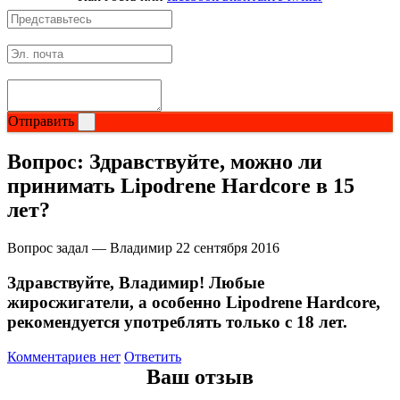
Щитовидная железа
Омега жиры
Отправить
Суставы и связки
Вопрос:
Здравствуйте, можно ли
Коллаген
принимать Lipodrene Hardcore в 15
лет?
Протеин
Вопрос задал — Владимир
22 сентября 2016
НАЗАД
Здравствуйте, Владимир! Любые
Сывороточный протеин
жиросжигатели, а особенно Lipodrene Hardcore,
рекомендуется употреблять только с 18 лет.
Казеин
Комментариев нет
Ответить
Ваш отзыв
Многокомпонентный и яичный протеин