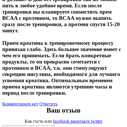
пить в любое удобное время. Если после
Изотоники
тренировки вы планируете совместить прем
BCAA c протеином, то BCAA нужно выпить
Аргинин
сразу после тренировки, а протеин спустя 15-20
минут.
Бета-аланин
Прием креатина к тренировочному процессу
Комплексы аминокислот
привязан слабо. Здесь большее значение имеет с
чем его принимать. Если брать конкретные
Энергетики
продукты, то он прекрасно сочетается с
протеином и BCAA, т.к. они стимулируют
Таурин
секрецию инсулина, необходимого для лучшего
усвоения креатина. Оптимальным временем
Цитруллин
приема креатина являются утренние часы и
период после тренировки.
Глютамин
Комментариев нет
Ответить
Ваш отзыв
Гейнеры
Как гость
или
facebook
вконтакте
twitter
Аксессуары