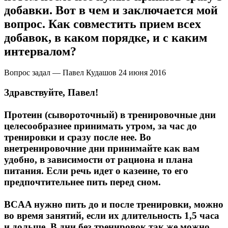
добавки. Вот в чем и заключается мой
вопрос. Как совместить прием всех
Протеиновые печенья
добавок, в каком порядке, и с каким
Для тренировки
интервалом?
НАЗАД
Вопрос задал — Павел Кудашов
24 июня 2016
Здравствуйте, Павел!
BCAA
Протеин (сывороточный) в тренировочные дни
НАЗАД
целесообразнее принимать утром, за час до
тренировки и сразу после нее. Во
Порошковые BCAA
внетренировочние дни принимайте как вам
удобно, в зависимости от рациона и плана
BCAA в таблетках и капсулах
питания. Если речь идет о казеине, то его
предпочтительнее пить перед сном.
Креатин
BCAA нужно пить до и после тренировки, можно
Предтренировочные комплексы
во время занятий, если их длительность 1,5 часа
и дольше. В дни без тренировок так же можно