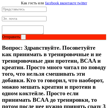
Как гость
или
facebook
вконтакте
twitter
Растительный протеин
Снижение веса
НАЗАД
Отправить
Жиросжигатели
Вопрос:
Здравствуйте. Посоветуйте
Карнитин
как принимать в тренировочные и не
тренировочные дни протеин, BCAA и
Пиколинат хрома
креатин. Просто много читал по поводу
того, что нельзя смешивать эти
Батончики и напитки
добавки. Кто то говорил, что наоборот,
НАЗАД
можно мешать креатин и протеин в
одном коктейле. Просто если
Напитки
принимать BCAA до тренировки, то
потом после нее нужно принять сразу 3
Протеиновые батончики