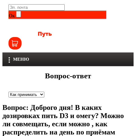
Life Extension
Общие комплексы
Ок
NOW
Другие витамины и минералы
Nutriversum
Витамины группы B
Olimp
Витамины для детей
МЕНЮ
Optimum Nutrition
Железо
Вопрос-ответ
Orzax
Калий
Scitec Nutrition
Кальций
Вопрос:
Доброго дня! В каких
SNT
Селен
дозировках пить D3 и омегу? Можно
ли совмещать, если можно , как
Здоровье и красота
Sportinia
распределить на день по приёмам