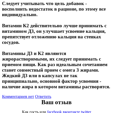
Следует учитывать что цель добавок -
Магний + В6
восполнить недостаток в рационе, по этому все
индивидуально.
Волосы и кожа
Витамин К2 действительно лучше принимать с
Здоровая печень
витамином Д3, он улучшает усвоение кальция,
препятствует отложению кальция на стенках
Здоровье костей
сосудов.
Витамины Д3 и К2 являются
Зрение
жирорастворимыми, их следует принимать с
приемом пищи. Как раз идеальным сочетанием
Иммунитет
станет совместный прием с омега 3 жирами.
Жидкий Д3 или в капсулах не так
Коэнзим Q10
принципиально, основной фактор усвоения -
наличие жира в котором витамины растворятся.
Лецитин
Комментариев нет
Ответить
Пищеварение
Ваш отзыв
Как гость
или
facebook
вконтакте
twitter
Сердце и Сосуды