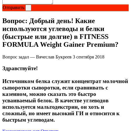
Соусы и Топпинги
Отправить
Распродажа!
Вопрос:
Добрый день! Какие
используются углеводы и белки
Распродажа NOW
(быстрые или долгие) в FITNESS
FORMULA Weight Gainer Premium?
Вопрос задал — Вячеслав Букреев
3 сентября 2018
Здравствуйте!
Источником белка служит концентрат молочной
сыворотки сыворотки, если сравнивать с
казеином, можно сказать это быстро
усваиваемый белок. В качестве углеводов
используется мальтодекстрин, он хоть и
сложный, но имеет высокий ГИ и относится к
быстрым углеводам.