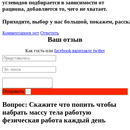
углеводов подбирается в зависимости от
Растительный протеин
рациона, добавляется то, чего не хватает.
Приходите, выбор у нас большой, покажем, расс
Снижение веса
Комментариев нет
Ответить
НАЗАД
Ваш отзыв
Жиросжигатели
Как гость
или
facebook
вконтакте
twitter
Карнитин
Пиколинат хрома
Батончики и напитки
Отправить
НАЗАД
Вопрос:
Скажите что попить чтобы
набрать массу тела работую
Напитки
фезическая работа каждый день
Протеиновые батончики