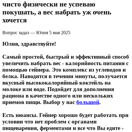
НАЗАД
Trace Minerals
чисто физически не успеваю
покушать, а вес набрать уж очень
Мужское здоровье
USN
хочется
НАЗАД
Vitauct
Вопрос задал — Юлия
5 мая 2025
Бустеры тестостерона
Юлия, здравствуйте!
WTF LABZ
ЗМА
Самый простой, быстрый и эффективный способ
Свой Путь
увеличить набрать вес - калорийность питания с
помощью гейнера. Это комплекс из углеводов и
Антиоксиданты
белка. Наводится в течении минуты, получается
вкусный высококалорийный коктейль на
Борьба со стрессом
молоке или воде. Подойдет для дополнения
рациона в качестве одного или нескольких
НАЗАД
приемов пищи. Выбор у нас
большой
.
5-HTP
Есть нюансы. Гейнер хорошо будет работать при
условии что нет проблем с органами
Адаптогены и Ноотропы
пищеварения, ферментами и все что Вы едите -