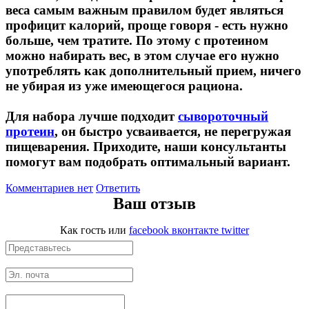
веса самым важным правилом будет являться
профицит калорий, проще говоря - есть нужно
НАЗАД
больше, чем тратите. По этому с протеином
можно набирать вес, в этом случае его нужно
Ремни и перчатки
употреблять как дополнительный прием, ничего
не убирая из уже имеющегося рациона.
Шейкеры и бутылки
Для набора лучше подходит
сывороточный
Прочее
протеин
, он быстро усваивается, не перегружая
пищеварения. Приходите, наши консультанты
помогут вам подобрать оптимальный вариант.
Подарочные сертификаты
Комментариев нет
Ответить
Фитнес резинки
Ваш отзыв
Полезные продукты
Как гость
или
facebook
вконтакте
twitter
НАЗАД
Снеки и шоколад