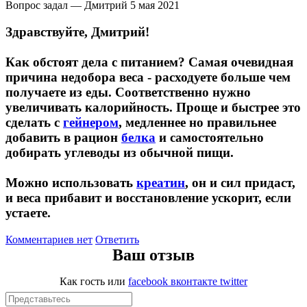
Вопрос задал — Дмитрий
5 мая 2021
Здравствуйте, Дмитрий!
Протеиновые печенья
Как обстоят дела с питанием? Самая очевидная
Для тренировки
причина недобора веса - расходуете больше чем
получаете из еды. Соответственно нужно
НАЗАД
увеличивать калорийность. Проще и быстрее это
сделать с
гейнером
, медленнее но правильнее
BCAA
добавить в рацион
белка
и самостоятельно
добирать углеводы из обычной пищи.
НАЗАД
Можно использовать
креатин
, он и сил придаст,
Порошковые BCAA
и веса прибавит и восстановление ускорит, если
устаете.
BCAA в таблетках и капсулах
Комментариев нет
Ответить
Ваш отзыв
Креатин
Как гость
или
facebook
вконтакте
twitter
Предтренировочные комплексы