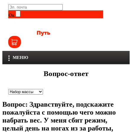
Life Extension
Общие комплексы
Ок
NOW
Другие витамины и минералы
Nutriversum
Витамины группы B
Olimp
Витамины для детей
МЕНЮ
Optimum Nutrition
Железо
Вопрос-ответ
Orzax
Калий
Scitec Nutrition
Кальций
Вопрос:
Здравствуйте, подскажите
SNT
Селен
пожалуйста с помощью чего можно
набрать вес. У меня сбит режим,
Здоровье и красота
Sportinia
целый день на ногах из за работы,