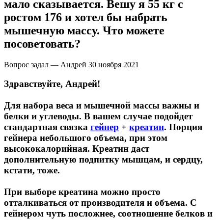
мало сказывается. Вешу я 55 кг с
ростом 176 и хотел бы набрать
Щитовидная железа
мышечную массу. Что можете
посоветовать?
Омега жиры
Вопрос задал — Андрей
30 ноября 2021
Суставы и связки
Здравствуйте, Андрей!
Коллаген
Для набора веса и мышечной массы важны и
белки и углеводы. В вашем случае подойдет
Протеин
стандартная связка
гейнер
+
креатин
. Порция
гейнера небольшого объема, при этом
НАЗАД
высококалорийная. Креатин даст
дополнительную подпитку мышцам, и сердцу,
Сывороточный протеин
кстати, тоже.
Казеин
При выборе креатина можно просто
отталкиваться от производителя и объема. С
Многокомпонентный и яичный протеин
гейнером чуть посложнее, соотношение белков и