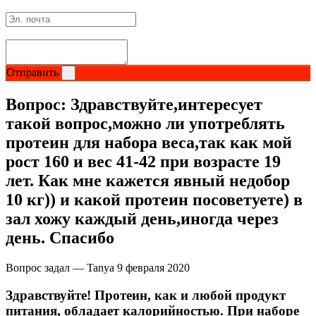
Изотоники
Аргинин
Отправить
Бета-аланин
Вопрос:
Здравствуйте,интересует
Комплексы аминокислот
такой вопрос,можно ли употреблять
протеин для набора веса,так как мой
Энергетики
рост 160 и вес 41-42 при возрасте 19
лет. Как мне кажется явный недобор
Таурин
10 кг)) и какой протеин посоветуете) в
Цитруллин
зал хожу каждый день,иногда через
день. Спасибо
Глютамин
Вопрос задал — Tanya
9 февраля 2020
Гейнеры
Здравствуйте! Протеин, как и любой продукт
питания, обладает калорийностью. При наборе
Аксессуары