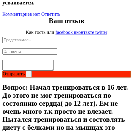
усваивается.
Магний + В6
Комментариев нет
Ответить
Ваш отзыв
Волосы и кожа
Как гость
или
facebook
вконтакте
twitter
Здоровая печень
Здоровье костей
Зрение
Отправить
Иммунитет
Вопрос:
Начал тренироваться в 16 лет.
Коэнзим Q10
До этого не мог тренироваться по
состоянию сердца( до 12 лет). Ем не
Лецитин
очень много т.к просто не влезает.
Пытался тренироваться и состовлять
Пищеварение
диету с белками но на мышцах это
Сердце и Сосуды