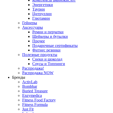
Комплексы аминокислот
Энергетики
Таурин
Цитруллин
Глютамин
Гейнеры
Аксессуары
Ремни и перчатки
Шейкеры и бутылки
Прочее
Подарочные сертификаты
Фитнес резинки
Полезные продукты
Снеки и шоколад
Соусы и Топпинги
Распродажа!
Распродажа NOW
Бренды
ActivLab
Bombbar
Buried Treasure
Enzymedica
Fitness Food Factory
Fitness Formula
Just Fit