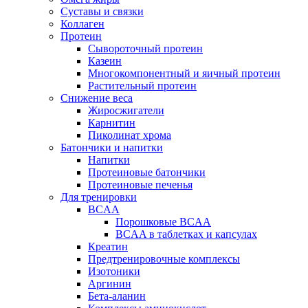
Суставы и связки
Коллаген
Протеин
Сывороточный протеин
Казеин
Многокомпонентный и яичный протеин
Растительный протеин
Снижение веса
Жиросжигатели
Карнитин
Пиколинат хрома
Батончики и напитки
Напитки
Протеиновые батончики
Протеиновые печенья
Для тренировки
BCAA
Порошковые BCAA
BCAA в таблетках и капсулах
Креатин
Предтренировочные комплексы
Изотоники
Аргинин
Бета-аланин