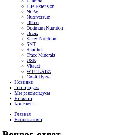
Labrada
Life Extension
NOW
Nutriversum
Olimp
Optimum Nutrition
Orzax
Scitec Nutrition
SNT
Sportinia
Trace Minerals
USN
Vitauct
WTF LABZ
Свой Путь
Новинки
Топ продаж
Мы рекомендуем
Новости
Контакты
Главная
Вопрос-ответ
Вопрос-ответ