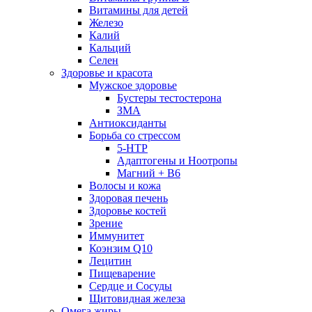
Витамины для детей
Железо
Калий
Кальций
Селен
Здоровье и красота
Мужское здоровье
Бустеры тестостерона
ЗМА
Антиоксиданты
Борьба со стрессом
5-HTP
Адаптогены и Ноотропы
Магний + В6
Волосы и кожа
Здоровая печень
Здоровье костей
Зрение
Иммунитет
Коэнзим Q10
Лецитин
Пищеварение
Сердце и Сосуды
Щитовидная железа
Омега жиры