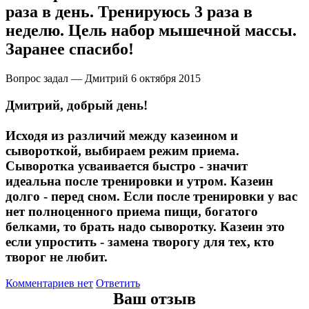
раза в день. Тренируюсь 3 раза в
Соусы и Топпинги
неделю. Цель набор мышечной массы.
Распродажа!
Заранее спасибо!
Вопрос задал — Дмитрий
6 октября 2015
Распродажа NOW
Дмитрий, добрый день!
Исходя из различий между казеином и
сывороткой, выбираем режим приема.
Сыворотка усваивается быстро - значит
идеальна после тренировки и утром. Казеин
долго - перед сном. Если после тренировки у вас
нет полноценного приема пищи, богатого
белками, то брать надо сыворотку. Казеин это
если упростить - замена творогу для тех, кто
творог не любит.
Комментариев нет
Ответить
Ваш отзыв