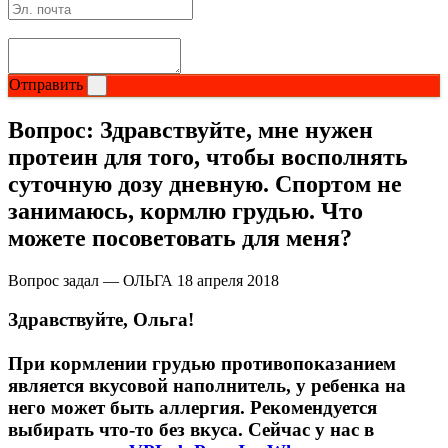
Магний + В6
Волосы и кожа
Отправить
Здоровая печень
Вопрос:
Здравствуйте, мне нужен
протеин для того, чтобы восполнять
Здоровье костей
суточную дозу дневную. Спортом не
занимаюсь, кормлю грудью. Что
Зрение
можете посоветовать для меня?
Иммунитет
Вопрос задал — ОЛЬГА
18 апреля 2018
Коэнзим Q10
Здравствуйте, Ольга!
Лецитин
При кормлении грудью противопоказанием
является вкусовой наполнитель, у ребенка на
Пищеварение
него может быть аллергия. Рекомендуется
выбирать что-то без вкуса. Сейчас у нас в
Сердце и Сосуды