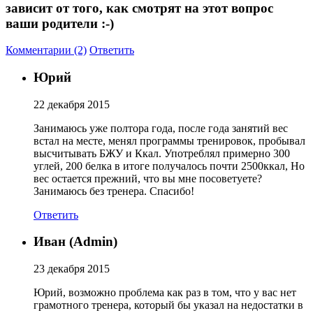
зависит от того, как смотрят на этот вопрос
Изотоники
ваши родители :-)
Аргинин
Комментарии (2)
Ответить
Юрий
Бета-аланин
22 декабря 2015
Комплексы аминокислот
Занимаюсь уже полтора года, после года занятий вес
встал на месте, менял программы тренировок, пробывал
Энергетики
высчитывать БЖУ и Ккал. Употреблял примерно 300
углей, 200 белка в итоге получалось почти 2500ккал, Но
вес остается прежний, что вы мне посоветуете?
Таурин
Занимаюсь без тренера. Спасибо!
Цитруллин
Ответить
Иван (Admin)
Глютамин
23 декабря 2015
Гейнеры
Юрий, возможно проблема как раз в том, что у вас нет
грамотного тренера, который бы указал на недостатки в
Аксессуары