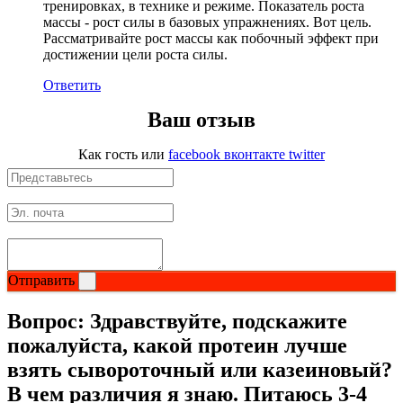
тренировках, в технике и режиме. Показатель роста
массы - рост силы в базовых упражнениях. Вот цель.
Рассматривайте рост массы как побочный эффект при
НАЗАД
достижении цели роста силы.
Ремни и перчатки
Ответить
Ваш отзыв
Шейкеры и бутылки
Как гость
или
facebook
вконтакте
twitter
Прочее
Подарочные сертификаты
Фитнес резинки
Отправить
Полезные продукты
Вопрос:
Здравствуйте, подскажите
НАЗАД
пожалуйста, какой протеин лучше
взять сывороточный или казеиновый?
Снеки и шоколад
В чем различия я знаю. Питаюсь 3-4