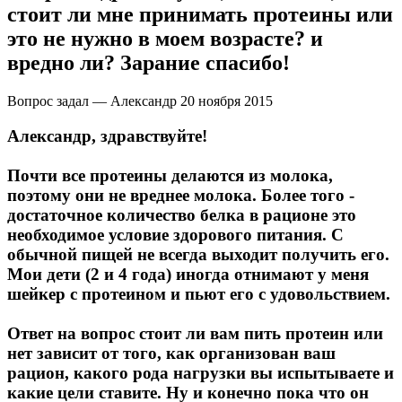
стоит ли мне принимать протеины или
это не нужно в моем возрасте? и
Протеиновые печенья
вредно ли? Зарание спасибо!
Для тренировки
Вопрос задал — Александр
20 ноября 2015
НАЗАД
Александр, здравствуйте!
BCAA
Почти все протеины делаются из молока,
поэтому они не вреднее молока. Более того -
НАЗАД
достаточное количество белка в рационе это
необходимое условие здорового питания. С
Порошковые BCAA
обычной пищей не всегда выходит получить его.
Мои дети (2 и 4 года) иногда отнимают у меня
шейкер с протеином и пьют его с удовольствием.
BCAA в таблетках и капсулах
Ответ на вопрос стоит ли вам пить протеин или
Креатин
нет зависит от того, как организован ваш
рацион, какого рода нагрузки вы испытываете и
Предтренировочные комплексы
какие цели ставите. Ну и конечно пока что он