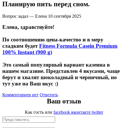
НАЗАД
Trace Minerals
Планирую пить перед сном.
Мужское здоровье
USN
Вопрос задал — Елена
10 сентября 2025
Елена, здравствуйте!
НАЗАД
Vitauct
По соотношению цена-качество и в меру
Бустеры тестостерона
WTF LABZ
сладким будет
Fitness Formula Casein Premium
100% Instant (900 g)
ЗМА
Свой Путь
Это самый популярный вариант казеина в
Антиоксиданты
нашем магазине. Представлен 4 вкусами, чаще
берут и хвалят шоколадный и черничный, но
Борьба со стрессом
тут уже на Ваш вкус :)
НАЗАД
Комментариев нет
Ответить
Ваш отзыв
5-HTP
Как гость
или
facebook
вконтакте
twitter
Адаптогены и Ноотропы