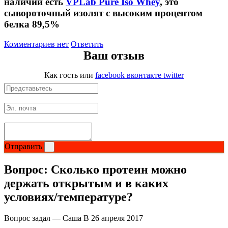
наличии есть
VPLab Pure Iso Whey
, это
сывороточный изолят с высоким процентом
Щитовидная железа
белка 89,5%
Комментариев нет
Ответить
Омега жиры
Ваш отзыв
Суставы и связки
Как гость
или
facebook
вконтакте
twitter
Коллаген
Протеин
НАЗАД
Отправить
Вопрос:
Сколько протеин можно
Сывороточный протеин
держать открытым и в каких
Казеин
условиях/температуре?
Многокомпонентный и яичный протеин
Вопрос задал — Саша В
26 апреля 2017