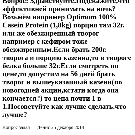
Вопрос:
Здравствуйте.Подскажите,что
эффективней принимать на ночь?
Возьмём например Optimum 100%
Casein Protein (1,8kg) порция там 32г.
или же обезжиренный творог
например с кефиром тоже
обезжиренным.Если брать 200г.
творога и порцию казеина,то в твороге
белка больше 32г.Если смотреть по
цене,то допустим на 56 дней брать
творог и вышеуказанный казеин(по
новогодней акции,кстати когда она
кончается?) то цена почти 1 в
1.Посоветуйте как лучше сделать.что
лучше?
Вопрос задал — Денис
25 декабря 2014