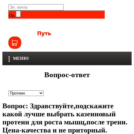
Life Extension
Общие комплексы
Ок
NOW
Другие витамины и минералы
Nutriversum
Витамины группы B
Olimp
Витамины для детей
МЕНЮ
Optimum Nutrition
Железо
Вопрос-ответ
Orzax
Калий
Scitec Nutrition
Кальций
Вопрос:
Здравствуйте,подскажите
SNT
Селен
какой лучше выбрать казеиновый
протеин для роста мышц,после трени.
Здоровье и красота
Sportinia
Цена-качества и не приторный.