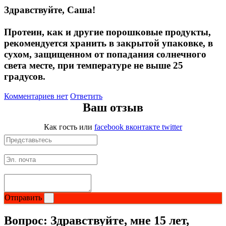
Здравствуйте, Саша!
Растительный протеин
Протеин, как и другие порошковые продукты,
Снижение веса
рекомендуется хранить в закрытой упаковке, в
сухом, защищенном от попадания солнечного
НАЗАД
света месте, при температуре не выше 25
градусов.
Жиросжигатели
Комментариев нет
Ответить
Ваш отзыв
Карнитин
Как гость
или
facebook
вконтакте
twitter
Пиколинат хрома
Батончики и напитки
НАЗАД
Отправить
Напитки
Вопрос:
Здравствуйте, мне 15 лет,
Протеиновые батончики