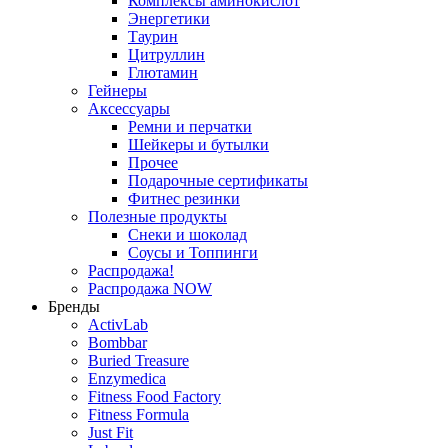
Комплексы аминокислот
Энергетики
Таурин
Цитруллин
Глютамин
Гейнеры
Аксессуары
Ремни и перчатки
Шейкеры и бутылки
Прочее
Подарочные сертификаты
Фитнес резинки
Полезные продукты
Снеки и шоколад
Соусы и Топпинги
Распродажа!
Распродажа NOW
Бренды
ActivLab
Bombbar
Buried Treasure
Enzymedica
Fitness Food Factory
Fitness Formula
Just Fit