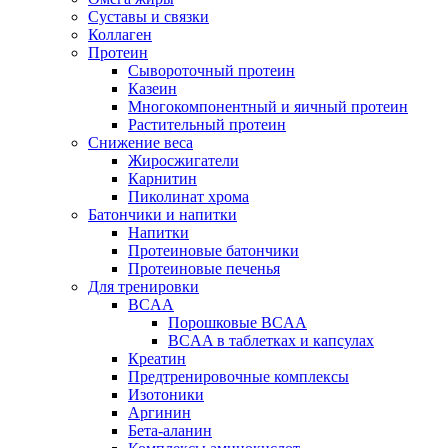
Суставы и связки
Коллаген
Протеин
Сывороточный протеин
Казеин
Многокомпонентный и яичный протеин
Растительный протеин
Снижение веса
Жиросжигатели
Карнитин
Пиколинат хрома
Батончики и напитки
Напитки
Протеиновые батончики
Протеиновые печенья
Для тренировки
BCAA
Порошковые BCAA
BCAA в таблетках и капсулах
Креатин
Предтренировочные комплексы
Изотоники
Аргинин
Бета-аланин