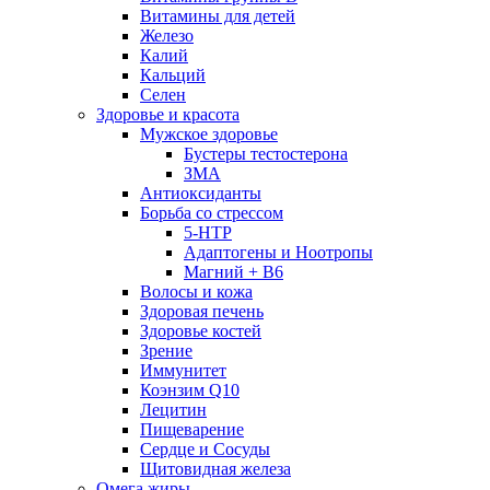
Витамины для детей
Железо
Калий
Кальций
Селен
Здоровье и красота
Мужское здоровье
Бустеры тестостерона
ЗМА
Антиоксиданты
Борьба со стрессом
5-HTP
Адаптогены и Ноотропы
Магний + В6
Волосы и кожа
Здоровая печень
Здоровье костей
Зрение
Иммунитет
Коэнзим Q10
Лецитин
Пищеварение
Сердце и Сосуды
Щитовидная железа
Омега жиры