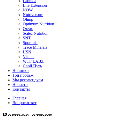
Labrada
Life Extension
NOW
Nutriversum
Olimp
Optimum Nutrition
Orzax
Scitec Nutrition
SNT
Sportinia
Trace Minerals
USN
Vitauct
WTF LABZ
Свой Путь
Новинки
Топ продаж
Мы рекомендуем
Новости
Контакты
Главная
Вопрос-ответ
Вопрос-ответ