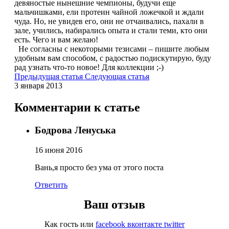
девяностые нынешние чемпионы, будучи еще
мальчишками, ели протеин чайной ложечкой и ждали
чуда. Но, не увидев его, они не отчаивались, пахали в
зале, учились, набирались опыта и стали теми, кто они
есть. Чего и вам желаю!
Не согласны с некоторыми тезисами – пишите любым
удобным вам способом, с радостью подискутирую, буду
рад узнать что-то новое! Для коллекции ;-)
Предыдущая статья
Следующая статья
3 января 2013
Комментарии к статье
Бодрова Ленуська
16 июня 2016
Вань,я просто без ума от этого поста
Ответить
Ваш отзыв
Как гость
или
facebook
вконтакте
twitter