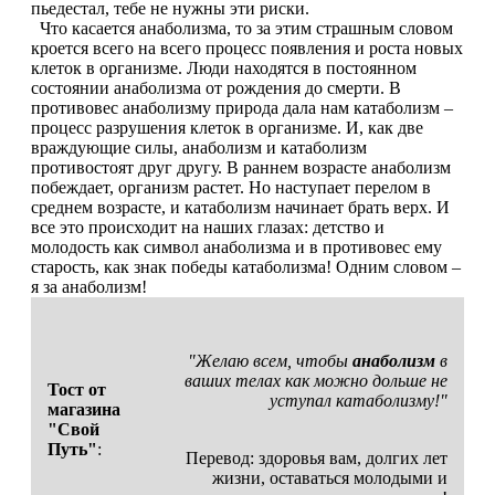
пьедестал, тебе не нужны эти риски.
Что касается анаболизма, то за этим страшным словом
кроется всего на всего процесс появления и роста новых
Щитовидная железа
клеток в организме. Люди находятся в постоянном
состоянии анаболизма от рождения до смерти. В
Омега жиры
противовес анаболизму природа дала нам катаболизм –
процесс разрушения клеток в организме. И, как две
враждующие силы, анаболизм и катаболизм
Суставы и связки
противостоят друг другу. В раннем возрасте анаболизм
побеждает, организм растет. Но наступает перелом в
среднем возрасте, и катаболизм начинает брать верх. И
Коллаген
все это происходит на наших глазах: детство и
молодость как символ анаболизма и в противовес ему
Протеин
старость, как знак победы катаболизма! Одним словом –
я за анаболизм!
НАЗАД
"Желаю всем, чтобы
анаболизм
в
Сывороточный протеин
ваших телах как можно дольше не
Тост от
уступал катаболизму!"
магазина
Казеин
"Свой
Путь"
:
Перевод: здоровья вам, долгих лет
Многокомпонентный и яичный протеин
жизни, оставаться молодыми и