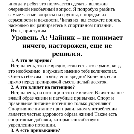
НАЗАД
Trace Minerals
иногда у ребят это получается сделать, выложив
очередной необычный вопрос. Я попробую разбить
самые частые вопросы на группы, в порядке их
Мужское здоровье
USN
серьезности и важности. Читая их, вы сможете понять,
насколько вы разбираетесь в спортивном питании.
НАЗАД
Итак, приступим.
Vitauct
Уровень A: Чайник – не понимает
Бустеры тестостерона
ничего, насторожен, еще не
WTF LABZ
решился.
ЗМА
1. А это не вредно?
Свой Путь
Нет, парень, это не вредно, если есть это с умом, когда
это необходимо, в нужных именно тебе количествах.
Антиоксиданты
Ответь себе сам – а яйца есть вредно? Конечно, если
прямо перед тренировкой съесть целый десяток.
Борьба со стрессом
2. А это влияет на потенцию?
Нет, парень, на потенцию это не влияет. Влияет на нее
вялый образ жизни и пагубные привычки. Спорт и
НАЗАД
правильное питание потенцию только укрепляют.
Спортивное питание при правильном употреблении
5-HTP
является частью здорового образа жизни! Также есть
спортивные добавки, которые способствуют
укреплению потенции.
Адаптогены и Ноотропы
3. А есть привыкание?