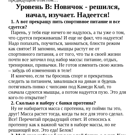
Уровень B: Новичок - решился,
начал, изучает. Надеется!
Протеиновые печенья
1. А вот прекращу пить спортивное питание и все
сдуется?
Для тренировки
Парень, у тебя еще ничего не надулось, а ты уже о том,
что сдуется переживаешь! И еще не факт, что надуется!
НАЗАД
Надо попахать, поучиться, заниматься, блюсти режим
как святое! И запомни, мышцы растут не от
спортивного питания, а от того, что ты в своей жизни
BCAA
почти все заточил под набор массы: питание, отдых,
тренировки, привычки. Не готов изменить свою жизнь
– забудь об изменениях в теле!
НАЗАД
И конечно, если ты бросишь спорт и прекратишь
следить за питанием, завалишься на диван и будешь
Порошковые BCAA
потягивать пивко с чипсами под Камеди Клаб, то
сначала сдуются мышцы, а потом надуется пузо. Это для
кого-то открытие?
BCAA в таблетках и капсулах
2. Сколько я наберу с банки протеина?
Ну не набирается масса с протеина, ну пойми ты это,
Креатин
друг! Масса растет тогда, когда ты все для этого сделал.
Все! Перечитай предыдущий ответ. И относись к
протеину как к важной части в наборе массы, но не
Предтренировочные комплексы
решающей все. Это еда! Белок!