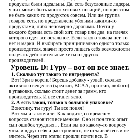
продукты были идеальны. Да, есть безусловные лидеры,
у них может быть много хитовых позиций, но при этом
не быть каких-то продуктов совсем. Или же группа
товаров есть, но представлена убогими какими-то
продуктами, либо непомерно дорогими. Почти у
каждого бренда есть свой хит, товар или два, на плечах
которого едет все остальное. Если такого товара нет, то
нет и марки. И выбирать принципиально одного только
производителя, значит просто лишать себя возможности
получать действительные хиты от других
производителей.
Уровень D: Гуру – вот он все знает.
1. Сколько тут такого-то ингредиента?
Вот! Зри в корень! Берешь добавку - узнай, сколько
активного вещества (креатин, BCAA, протеин, любого)
в упаковке, сколько стоит денег за грамм, кто
производитель. И все станет ясно.
2. А есть такой, только в большой упаковке?
Воистину, ты гуру! Ты все понял!
Вот мы и закончили. Как видите, со временем
вопросов становится все меньше. Оно и понятно: опыт –
сын ошибок трудных… Если вы по какому-то вопросу
узнали вдруг себя и расстроились, не отчаивайтесь и не
злитесь. Через эти этапы прошли почти все. В