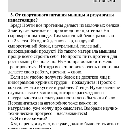
активными!
Растительный протеин
5. От спортивного питания мышцы и результаты
ненастоящие?
Снижение веса
Бред! Почти все протеины делают из молочных белков.
Знаете, где начинается производство протеина? На
НАЗАД
сыроваренном заводе. Там молочный белок разделяют
на 2 части. Из одной делают сыр, из другой
сывороточный белок, натуральный, полезный,
Жиросжигатели
высокоценный продукт! Из такого материала мышцам
проще всего строить себя. Но просто пить протеин для
роста мышц бесполезно. Нужно правильно и тяжело
Карнитин
тренироваться. И тогда все становится очень просто: вы
делаете свою работу, протеин – свою.
Пиколинат хрома
Если вам удобно получать белок из десятков яиц и
килограммов куриных грудок – пожалуйста! Просто с
коктейлем это вкуснее и удобнее. И еще. Нужно меньше
Батончики и напитки
слушать всяких умников, которые рассуждают о
натуральности и ненатуральности чего бы то ни было.
НАЗАД
Передвигаться на автомобиле тоже как-то не
натурально, уже молчу про самолеты. Выбрали научно-
технический прогресс – наслаждайтесь!
Напитки
6. Это все химия?
Хм, парень, я думал, все уже должно было стать ясно с
предыдущим ответом…
Протеиновые батончики