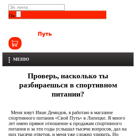
Life Extension
Общие комплексы
Ок
NOW
Другие витамины и минералы
Nutriversum
Витамины группы B
Olimp
Витамины для детей
МЕНЮ
Optimum Nutrition
Железо
Проверь, насколько ты
Orzax
Калий
разбираешься в спортивном
питании?
Scitec Nutrition
Кальций
SNT
Селен
Меня зовут Иван Демидов, я работаю в магазине
спортивного питания «Свой Путь» в Липецке. Я много
Здоровье и красота
Sportinia
лет имею прямое отношение к продажам спортивного
питания и за эти годы услышал тысячи вопросов, дал на
них тысячи ответов, и меня уже сложно удивить. Но