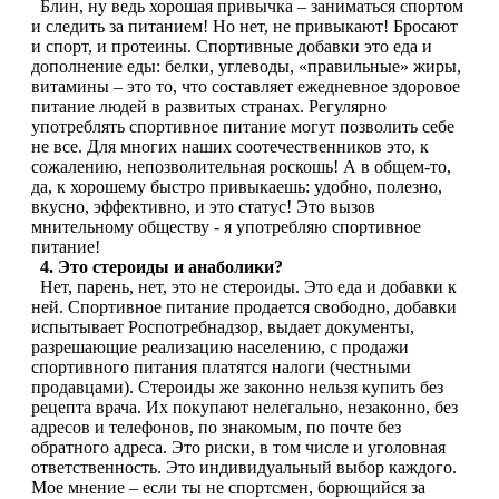
Блин, ну ведь хорошая привычка – заниматься спортом
Магний + В6
и следить за питанием! Но нет, не привыкают! Бросают
и спорт, и протеины. Спортивные добавки это еда и
дополнение еды: белки, углеводы, «правильные» жиры,
Волосы и кожа
витамины – это то, что составляет ежедневное здоровое
питание людей в развитых странах. Регулярно
употреблять спортивное питание могут позволить себе
Здоровая печень
не все. Для многих наших соотечественников это, к
сожалению, непозволительная роскошь! А в общем-то,
Здоровье костей
да, к хорошему быстро привыкаешь: удобно, полезно,
вкусно, эффективно, и это статус! Это вызов
мнительному обществу - я употребляю спортивное
Зрение
питание!
4. Это стероиды и анаболики?
Нет, парень, нет, это не стероиды. Это еда и добавки к
Иммунитет
ней. Спортивное питание продается свободно, добавки
испытывает Роспотребнадзор, выдает документы,
Коэнзим Q10
разрешающие реализацию населению, с продажи
спортивного питания платятся налоги (честными
продавцами). Стероиды же законно нельзя купить без
Лецитин
рецепта врача. Их покупают нелегально, незаконно, без
адресов и телефонов, по знакомым, по почте без
Пищеварение
обратного адреса. Это риски, в том числе и уголовная
ответственность. Это индивидуальный выбор каждого.
Мое мнение – если ты не спортсмен, борющийся за
Сердце и Сосуды