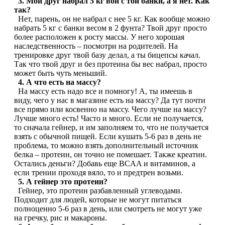
3. Мой друг набрал 5 кг вон с той банки, а я нет. Как
так?
Изотоники
Нет, парень, он не набрал с нее 5 кг. Как вообще можно
набрать 5 кг с банки весом в 2 фунта? Твой друг просто
Аргинин
более расположен к росту массы. У него хорошая
наследственность – посмотри на родителей. На
тренировке друг твой базу делал, а ты бицепсы качал.
Бета-аланин
Так что твой друг и без протеина бы вес набрал, просто
может быть чуть меньший.
Комплексы аминокислот
4. А что есть на массу?
На массу есть надо все и помногу! А, ты имеешь в
виду, чего у нас в магазине есть на массу? Да тут почти
Энергетики
все прямо или косвенно на массу. Чего лучше на массу?
Лучше много есть! Часто и много. Если не получается,
то сначала гейнер, и им заполняем то, что не получается
Таурин
взять с обычной пищей. Если кушать 5-6 раз в день не
проблема, то можно взять дополнительный источник
Цитруллин
белка – протеин, он точно не помешает. Также креатин.
Остались деньги? Добавь еще BCAA и витаминов, а
если трении проходя вяло, то и предтрен возьми.
Глютамин
5. А гейнер это протеин?
Гейнер, это протеин разбавленный углеводами.
Гейнеры
Подходит для людей, которые не могут питаться
полноценно 5-6 раз в день, или смотреть не могут уже
на гречку, рис и макароны.
Аксессуары