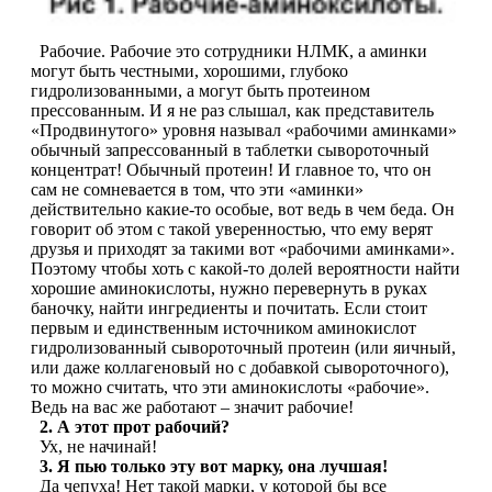
Рабочие. Рабочие это сотрудники НЛМК, а аминки
могут быть честными, хорошими, глубоко
гидролизованными, а могут быть протеином
прессованным. И я не раз слышал, как представитель
«Продвинутого» уровня называл «рабочими аминками»
обычный запрессованный в таблетки сывороточный
концентрат! Обычный протеин! И главное то, что он
сам не сомневается в том, что эти «аминки»
действительно какие-то особые, вот ведь в чем беда. Он
говорит об этом с такой уверенностью, что ему верят
друзья и приходят за такими вот «рабочими аминками».
Поэтому чтобы хоть с какой-то долей вероятности найти
хорошие аминокислоты, нужно перевернуть в руках
баночку, найти ингредиенты и почитать. Если стоит
первым и единственным источником аминокислот
гидролизованный сывороточный протеин (или яичный,
или даже коллагеновый но с добавкой сывороточного),
то можно считать, что эти аминокислоты «рабочие».
Ведь на вас же работают – значит рабочие!
2. А этот прот рабочий?
Ух, не начинай!
3. Я пью только эту вот марку, она лучшая!
Да чепуха! Нет такой марки, у которой бы все