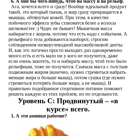
6. А мне бы чего-нибудь, чтоб на массу и на рельеф.
Ага, хочется всего и сразу! Вообще идеальный продукт
такой, это который пьешь, и жир сразу превращается в
НАЗАД
мышцы, обтянутые кожей. При этом, в качестве
побочного эффекта зубы становятся белее а волосы
Ремни и перчатки
шелковистее :) Чудес не бывает! Мышечная масса
набирается с жиром, потому что есть надо с избытком. А
рельефного тела добиваются наоборот, строгим
Шейкеры и бутылки
соблюдением низкоуглеводной высокобелковой диеты.
И, как это логично просто выходит, раз одновременно
много есть и есть мало ни у кого не получится, даже
Прочее
если очень захотеть, то и набирать массу, чтоб тело было
рельефным, тоже не получится. Сначала масса с толстым
Подарочные сертификаты
подкожным жиром (конечно, нужно стремиться набрать
меньше жира и больше мышц), потом сушка (где нужно
стремиться потерять больше жира, а не мышц). И
Фитнес резинки
правильно подобранное спортивное питание поможет
решить каждую из этих проблем, но по отдельности.
Полезные продукты
Уровень C: Продвинутый – «в
курсе» всего.
НАЗАД
1. А эти аминки рабочие?
Снеки и шоколад