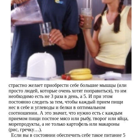
Растительный протеин
Снижение веса
НАЗАД
Жиросжигатели
Карнитин
Пиколинат хрома
страстно желает приобрести себе большие мышцы (или
просто людей, которые очень хотят поправиться), то им
Батончики и напитки
необходимо есть не 3 раза в день, а 5. И при этом
постоянно следить за тем, чтобы каждый прием пищи
нес в себе и углеводы и белки в оптимальном
НАЗАД
соотношении. А это значит, что нужно есть с каждым
приемом пищи постное мясо или рыбу, творог или яйца,
Напитки
морепродукты, а не только картофель или макароны
(рис, гречку…).
Если вы в состоянии обеспечить себе такое питание 5
Протеиновые батончики