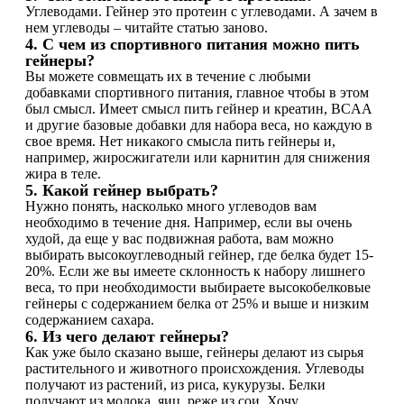
Углеводами. Гейнер это протеин с углеводами. А зачем в
нем углеводы – читайте статью заново.
НАЗАД
4. С чем из спортивного питания можно пить
гейнеры?
Вы можете совмещать их в течение с любыми
Ремни и перчатки
добавками спортивного питания, главное чтобы в этом
был смысл. Имеет смысл пить гейнер и креатин, BCAA
и другие базовые добавки для набора веса, но каждую в
Шейкеры и бутылки
свое время. Нет никакого смысла пить гейнеры и,
например, жиросжигатели или карнитин для снижения
Прочее
жира в теле.
5. Какой гейнер выбрать?
Нужно понять, насколько много углеводов вам
Подарочные сертификаты
необходимо в течение дня. Например, если вы очень
худой, да еще у вас подвижная работа, вам можно
Фитнес резинки
выбирать высокоуглеводный гейнер, где белка будет 15-
20%. Если же вы имеете склонность к набору лишнего
веса, то при необходимости выбираете высокобелковые
Полезные продукты
гейнеры с содержанием белка от 25% и выше и низким
содержанием сахара.
6. Из чего делают гейнеры?
НАЗАД
Как уже было сказано выше, гейнеры делают из сырья
растительного и животного происхождения. Углеводы
Снеки и шоколад
получают из растений, из риса, кукурузы. Белки
получают из молока, яиц, реже из сои. Хочу