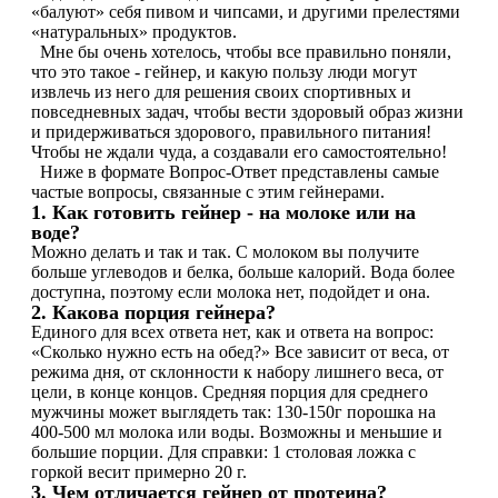
«балуют» себя пивом и чипсами, и другими прелестями
Изотоники
«натуральных» продуктов.
Мне бы очень хотелось, чтобы все правильно поняли,
что это такое - гейнер, и какую пользу люди могут
Аргинин
извлечь из него для решения своих спортивных и
повседневных задач, чтобы вести здоровый образ жизни
Бета-аланин
и придерживаться здорового, правильного питания!
Чтобы не ждали чуда, а создавали его самостоятельно!
Ниже в формате Вопрос-Ответ представлены самые
Комплексы аминокислот
частые вопросы, связанные с этим гейнерами.
1. Как готовить гейнер - на молоке или на
воде?
Энергетики
Можно делать и так и так. С молоком вы получите
больше углеводов и белка, больше калорий. Вода более
Таурин
доступна, поэтому если молока нет, подойдет и она.
2. Какова порция гейнера?
Единого для всех ответа нет, как и ответа на вопрос:
Цитруллин
«Сколько нужно есть на обед?» Все зависит от веса, от
режима дня, от склонности к набору лишнего веса, от
Глютамин
цели, в конце концов. Средняя порция для среднего
мужчины может выглядеть так: 130-150г порошка на
400-500 мл молока или воды. Возможны и меньшие и
Гейнеры
большие порции. Для справки: 1 столовая ложка с
горкой весит примерно 20 г.
3. Чем отличается гейнер от протеина?
Аксессуары