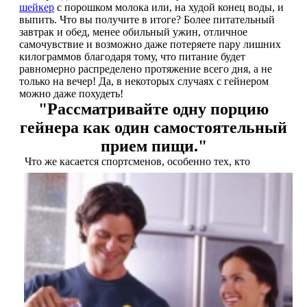
шейкер
с порошком молока или, на худой конец воды, и
выпить. Что вы получите в итоге? Более питательный
Щитовидная железа
завтрак и обед, менее обильный ужин, отличное
самочувствие и возможно даже потеряете пару лишних
килограммов благодаря тому, что питание будет
Омега жиры
равномерно распределено протяжение всего дня, а не
только на вечер! Да, в некоторых случаях с гейнером
можно даже похудеть!
Суставы и связки
"Рассматривайте одну порцию
гейнера как один самостоятельный
Коллаген
прием пищи."
Что же касается спортсменов, особенно тех, кто
Протеин
НАЗАД
Сывороточный протеин
Казеин
Многокомпонентный и яичный протеин