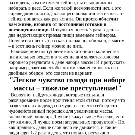
раз в день, вам не нужен гейнер, вы и так должны
набирать в весе. Если же такой возможности нет, а это
справедливо для подавляющего большинства из нас, то
Протеиновые печенья
гейнер придется как раз кстати.
Он просто облегчит
вам жизнь, избавив от постоянной готовки и
Для тренировки
поглощения пищи.
Получится поесть 3 раза в день –
два недостающих приема пищи заменяем гейнером.
Получится поесть 5 раз как положено, обильно, с мясом
НАЗАД
– в этот день гейнер можно не пить.
Равномерное поступление достаточного количества
питательных веществ в течение дня является залогом
BCAA
хорошего результата в деле набора массы! И пропускать,
например, завтрак, чтобы потом компенсировать его
НАЗАД
двойным обедом, это совсем не вариант.
"Легкое чувство голода при наборе
Порошковые BCAA
массы – тяжелое преступление!"
Вероятно, найдутся люди, которые испытали
BCAA в таблетках и капсулах
разочарование после прочтения этой статьи, потому что
развеялась их надежда на чудо, на то, что гейнер это
чудодейственный порошок для увеличения массы,
Креатин
волшебный эликсир. Другие скажут так: «Вот еще, есть
эту химию. Я лучше поем натуральных продуктов!» Но,
Предтренировочные комплексы
как правило, дальше слов дело не движется, и такие
люди едят 1-2 раза в день, что попало, регулярно