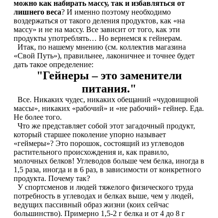
НАЗАД
можно как набирать массу, так и избавляться от
Trace Minerals
лишнего веса
? И именно поэтому необходимо
воздержаться от такого деления продуктов, как «на
Мужское здоровье
USN
массу» и не на массу. Все зависит от того, как эти
продукты употреблять… Но вернемся к гейнерам.
Итак, по нашему мнению (см. коллектив магазина
НАЗАД
Vitauct
«Свой Путь»), правильнее, лаконичнее и точнее будет
дать такое определение:
Бустеры тестостерона
"Гейнеры – это заменители
WTF LABZ
питания."
ЗМА
Свой Путь
Все. Никаких чудес, никаких обещаний «чудовищной
массы», никаких «рабочий» и «не рабочий» гейнер. Еда.
Антиоксиданты
Не более того.
Что же представляет собой этот загадочный продукт,
который старшее поколение упорно называет
Борьба со стрессом
«геймеры»? Это порошок, состоящий из углеводов
растительного происхождения и, как правило,
НАЗАД
молочных белков! Углеводов больше чем белка, иногда в
1,5 раза, иногда и в 6 раз, в зависимости от конкретного
продукта. Почему так?
5-HTP
У спортсменов и людей тяжелого физического труда
потребность в углеводах и белках выше, чем у людей,
ведущих пассивный образ жизни (коих сейчас
Адаптогены и Ноотропы
большинство). Примерно 1,5-2 г белка и от 4 до 8 г