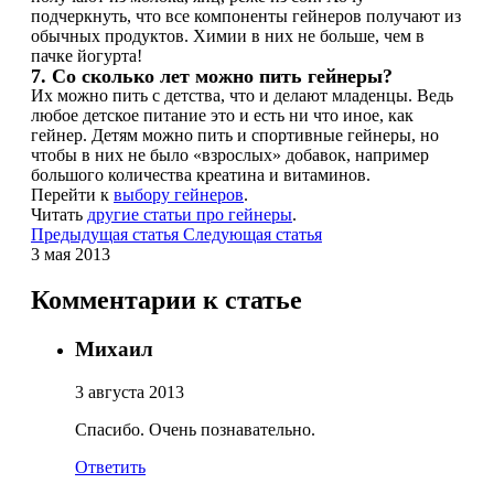
подчеркнуть, что все компоненты гейнеров получают из
Соусы и Топпинги
обычных продуктов. Химии в них не больше, чем в
пачке йогурта!
Распродажа!
7. Со сколько лет можно пить гейнеры?
Их можно пить с детства, что и делают младенцы. Ведь
любое детское питание это и есть ни что иное, как
Распродажа NOW
гейнер. Детям можно пить и спортивные гейнеры, но
чтобы в них не было «взрослых» добавок, например
большого количества креатина и витаминов.
Перейти к
выбору гейнеров
.
Читать
другие статьи про гейнеры
.
Предыдущая статья
Следующая статья
3 мая 2013
Комментарии к статье
Михаил
3 августа 2013
Спасибо. Очень познавательно.
Ответить