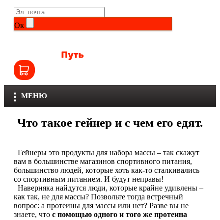
Life Extension
Общие комплексы
Ок
NOW
Другие витамины и минералы
Nutriversum
Витамины группы B
Olimp
Витамины для детей
МЕНЮ
Optimum Nutrition
Железо
Что такое гейнер и с чем его едят.
Orzax
Калий
Scitec Nutrition
Гейнеры это продукты для набора массы – так скажут
Кальций
вам в большинстве магазинов спортивного питания,
большинство людей, которые хоть как-то сталкивались
SNT
Селен
со спортивным питанием. И будут неправы!
Наверняка найдутся люди, которые крайне удивлены –
как так, не для массы? Позвольте тогда встречный
Здоровье и красота
Sportinia
вопрос: а протеины для массы или нет? Разве вы не
знаете, что
с помощью одного и того же протеина