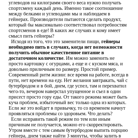
углеводов на килограмм своего веса нужно получать
Магний + В6
спортсмену каждый день. Именно такое соотношение
между белками и углеводами мы и наблюдаем в
гейнерах. Производители пытаются сделать продукт,
Волосы и кожа
который бы максимально соответствовал потребностям
спортсменов в еде! В каких же случаях и кому имеет
смысл пить гейнеры?
Здоровая печень
Исходя из того, что это заменители пищи,
гейнеры
необходимо пить в случаях, когда нет возможности
Здоровье костей
получить обычное качественное питание в
достаточном количестве
. Им можно заменить не
просто картошку с огурцами, а еще и с куском мяса, и
Зрение
довольно приличным по размеру. Простой пример.
Современный ритм жизни: все время на работе, всегда в
Иммунитет
пути, нет времени на еду. Нет желания завтракать, чай с
бутербродом и в бой, днем, где успел, там и перехватил
чего-то, вечером наверстал упущенное и съел в один
Коэнзим Q10
присест просто гору еды. От такого режима может быть
куча проблем, избыточный вес только одна из которых.
Если же это войдет в привычку, то со временем начнут
Лецитин
проявляться проблемы со здоровьем. Что делать?
Если исправить такой режим по тем или иным
Пищеварение
причинам не получается, можно его скорректировать.
Утром вместе с тем самым бутербродом выпить порцию
гейнера, днем также найти 3 минуты, чтобы залить в
Сердце и Сосуды