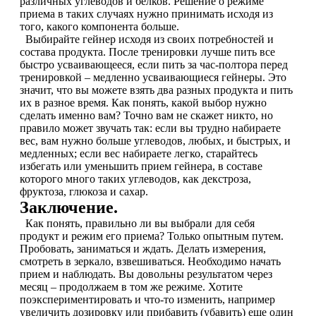
различных углеводов и белков. Решение о режиме
приема в таких случаях нужно принимать исходя из
того, какого компонента больше.
Щитовидная железа
Выбирайте гейнер исходя из своих потребностей и
состава продукта. После тренировки лучше пить все
быстро усваивающееся, если пить за час-полтора перед
Омега жиры
тренировкой – медленно усваивающиеся гейнеры. Это
значит, что вы можете взять два разных продукта и пить
Суставы и связки
их в разное время. Как понять, какой выбор нужно
сделать именно вам? Точно вам не скажет никто, но
правило может звучать так: если вы трудно набираете
Коллаген
вес, вам нужно больше углеводов, любых, и быстрых, и
медленных; если вес набираете легко, старайтесь
избегать или уменьшить прием гейнера, в составе
Протеин
которого много таких углеводов, как декстроза,
фруктоза, глюкоза и сахар.
НАЗАД
Заключение.
Как понять, правильно ли вы выбрали для себя
Сывороточный протеин
продукт и режим его приема? Только опытным путем.
Пробовать, заниматься и ждать. Делать измерения,
смотреть в зеркало, взвешиваться. Необходимо начать
Казеин
прием и наблюдать. Вы довольны результатом через
месяц – продолжаем в том же режиме. Хотите
поэкспериментировать и что-то изменить, например
Многокомпонентный и яичный протеин
увеличить дозировку или прибавить (убавить) еще один