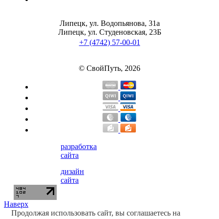
Изотоники
Липецк, ул. Водопьянова, 31а
Липецк, ул. Студеновская, 23Б
Аргинин
+7 (4742) 57-00-01
Бета-аланин
© СвойПуть, 2026
Комплексы аминокислот
Энергетики
Таурин
разработка
Цитруллин
сайта
Глютамин
дизайн
сайта
Гейнеры
Наверх
Продолжая использовать сайт, вы соглашаетесь на
Аксессуары