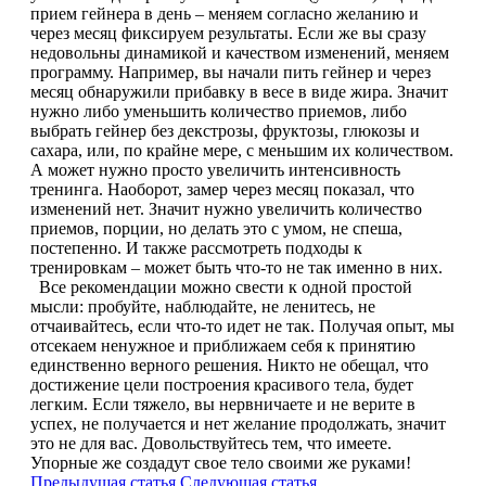
прием гейнера в день – меняем согласно желанию и
Растительный протеин
через месяц фиксируем результаты. Если же вы сразу
недовольны динамикой и качеством изменений, меняем
программу. Например, вы начали пить гейнер и через
Снижение веса
месяц обнаружили прибавку в весе в виде жира. Значит
нужно либо уменьшить количество приемов, либо
НАЗАД
выбрать гейнер без декстрозы, фруктозы, глюкозы и
сахара, или, по крайне мере, с меньшим их количеством.
А может нужно просто увеличить интенсивность
Жиросжигатели
тренинга. Наоборот, замер через месяц показал, что
изменений нет. Значит нужно увеличить количество
приемов, порции, но делать это с умом, не спеша,
Карнитин
постепенно. И также рассмотреть подходы к
тренировкам – может быть что-то не так именно в них.
Пиколинат хрома
Все рекомендации можно свести к одной простой
мысли: пробуйте, наблюдайте, не ленитесь, не
отчаивайтесь, если что-то идет не так. Получая опыт, мы
Батончики и напитки
отсекаем ненужное и приближаем себя к принятию
единственно верного решения. Никто не обещал, что
достижение цели построения красивого тела, будет
НАЗАД
легким. Если тяжело, вы нервничаете и не верите в
успех, не получается и нет желание продолжать, значит
Напитки
это не для вас. Довольствуйтесь тем, что имеете.
Упорные же создадут свое тело своими же руками!
Предыдущая статья
Следующая статья
Протеиновые батончики