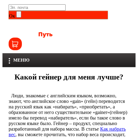
Life Extension
Общие комплексы
Ок
NOW
Другие витамины и минералы
Nutriversum
Витамины группы B
Olimp
Витамины для детей
МЕНЮ
Optimum Nutrition
Железо
Какой гейнер для меня лучше?
Orzax
Калий
Scitec Nutrition
Люди, знакомые с английским языком, возможно,
Кальций
знают, что английское слово «gain» (гейн) переводится
на русский язык как «набирать», «приобретать», а
SNT
Селен
образованное от него существительное «gainer»(гейнер)
имело бы перевод «набиратель», если бы такое слово в
русском языке было. Гейнер – продукт, специально
Здоровье и красота
Sportinia
разработанный для набора массы. В статье
Как набрать
вес
, вы сможете прочитать, что набор веса происходит,