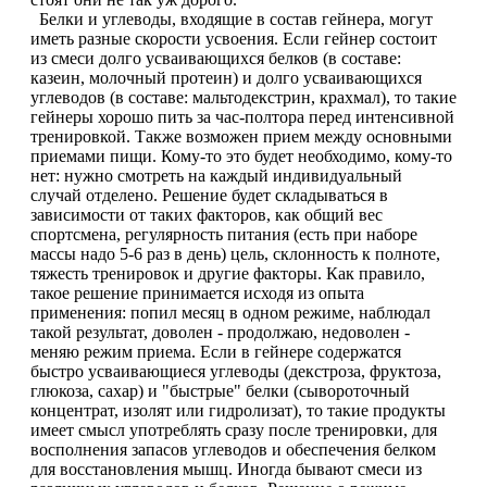
Белки и углеводы, входящие в состав гейнера, могут
Магний + В6
иметь разные скорости усвоения. Если гейнер состоит
из смеси долго усваивающихся белков (в составе:
Волосы и кожа
казеин, молочный протеин) и долго усваивающихся
углеводов (в составе: мальтодекстрин, крахмал), то такие
гейнеры хорошо пить за час-полтора перед интенсивной
Здоровая печень
тренировкой. Также возможен прием между основными
приемами пищи. Кому-то это будет необходимо, кому-то
нет: нужно смотреть на каждый индивидуальный
Здоровье костей
случай отделено. Решение будет складываться в
зависимости от таких факторов, как общий вес
Зрение
спортсмена, регулярность питания (есть при наборе
массы надо 5-6 раз в день) цель, склонность к полноте,
тяжесть тренировок и другие факторы. Как правило,
Иммунитет
такое решение принимается исходя из опыта
применения: попил месяц в одном режиме, наблюдал
Коэнзим Q10
такой результат, доволен - продолжаю, недоволен -
меняю режим приема. Если в гейнере содержатся
быстро усваивающиеся углеводы (декстроза, фруктоза,
Лецитин
глюкоза, сахар) и "быстрые" белки (сывороточный
концентрат, изолят или гидролизат), то такие продукты
имеет смысл употреблять сразу после тренировки, для
Пищеварение
восполнения запасов углеводов и обеспечения белком
для восстановления мышц. Иногда бывают смеси из
Сердце и Сосуды