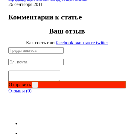
26 сентября 2011
Протеиновые печенья
Комментарии к статье
Для тренировки
Ваш отзыв
НАЗАД
Как гость
или
facebook
вконтакте
twitter
BCAA
НАЗАД
Порошковые BCAA
Отправить
Отзывы (0)
BCAA в таблетках и капсулах
Креатин
Предтренировочные комплексы