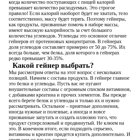
НАЗАД
когда количество поступающих с пищей калорий
Trace Minerals
превышает количество расходуемых. Это строгое
правило! Если калорий наоборот будет не хватать, тело
Мужское здоровье
USN
соответственно, массу будет терять. Поэтому гейнеры,
как продукты, призванные помочь в наборе массы,
имеют высокую калорийность за счет большого
НАЗАД
Vitauct
количества углеводов. Углеводы это основное отличие
гейнеров от протеиновых концентратов. В гейнерах
Бустеры тестостерона
доля углеводов составляет примерно от 50 до 75%. Их
WTF LABZ
всегда больше, чем белка, доля которого в гейнерах
редко превышает 30-35%.
ЗМА
Свой Путь
Какой гейнер выбрать?
Мы рассмотрим ответы на этот вопрос с нескольких
Антиоксиданты
позиций. Начнем с состава продукта. В гейнере главное
это белки и углеводы. Пусть вас не пугают
Борьба со стрессом
внушительные составы с огромным списком витаминов,
с добавками креатина и прочих элементов. Вы прежде
всего берете белок и углеводы и только их и нужно
НАЗАД
рассматривать. Остальное – приятные дополнения,
иногда нужные и полезные, а иногда и вовсе
призванные запутать и создать иллюзию того, что
5-HTP
продукт суперсложный и продвинутый. Не клюем на
это. В конечном итоге, если подходить серьезно,
Адаптогены и Ноотропы
витамины и креатин придется купить дополнительно. И
стоят они не так уж дорого.